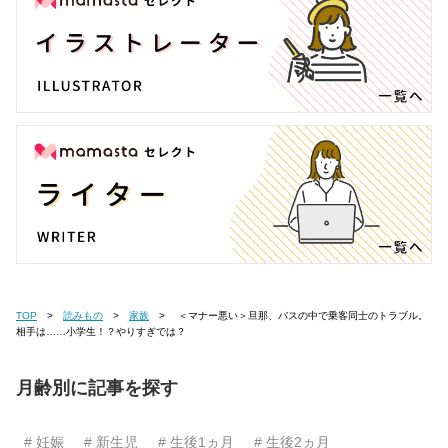
TOP
読みもの
家族
＜マナー悪い＞旦那、バスの中で乗客同士のトラブル。
相手は……小学生！？やりすぎでは？
月齢別に記事を探す
# 妊娠
# 新生児
# 生後1ヵ月
# 生後2ヵ月