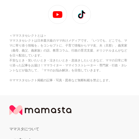
＜ママスタセレクトとは＞
ママスタセレクトは日本最大級のママ向けメディアです。「いつでも、どこでも、マ
マに寄り添う情報を」をコンセプトに、子育て情報からママ友、夫（旦那）、義実家
（義母、義父、義家族）の話、教育コラム、行政の育児支援、オリジナルまんがなど
を日々配信しています。
不安なとき・笑いたいとき・泣きたいとき・息抜きしたいときなど、ママの日常に寄
り添った記事をお届け！ママライター・ママイラストレーター・専門家・行政・タレ
ントなどが協力して、「ママのお悩み解決」を目指していきます。
※ママスタセレクト掲載の記事・写真・図表など無断転載を禁止します。
ママスタについて