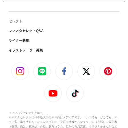
セレクト
ママスタセレクトQ&A
ライター募集
イラストレーター募集
＜ママスタセレクトとは＞
ママスタセレクトは日本最大級のママ向けメディアです。「いつでも、どこでも、マ
マに寄り添う情報を」をコンセプトに、子育て情報からママ友、夫（旦那）、義実家
（義母、義父、義家族）の話、教育コラム、行政の育児支援、オリジナルまんがなど