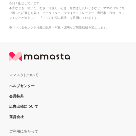
を日々配信しています。
不安なとき・笑いたいとき・泣きたいとき・息抜きしたいときなど、ママの日常に寄
り添った記事をお届け！ママライター・ママイラストレーター・専門家・行政・タレ
ントなどが協力して、「ママのお悩み解決」を目指していきます。
※ママスタセレクト掲載の記事・写真・図表など無断転載を禁止します。
ママスタについて
ヘルプセンター
会員特典
広告出稿について
運営会社
ご利用にあたって