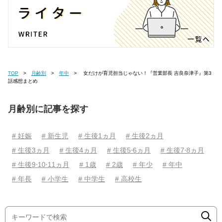
TOP
月齢別
年中
女だけが育児担当じゃない！『営業部長 吉良奈津子』第3
話感想まとめ
月齢別に記事を探す
# 妊娠
# 新生児
# 生後1ヵ月
# 生後2ヵ月
# 生後3ヵ月
# 生後4ヵ月
# 生後5⋅6ヵ月
# 生後7⋅8ヵ月
# 生後9⋅10⋅11ヵ月
# 1歳
# 2歳
# 年少
# 年中
# 年長
# 小学生
# 中学生
# 高校生