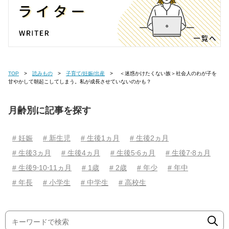
TOP
読みもの
子育て/妊娠/出産
＜迷惑かけたくない族＞社会人のわが子を
甘やかして朝起こしてしまう。私が成長させていないのかも？
月齢別に記事を探す
# 妊娠
# 新生児
# 生後1ヵ月
# 生後2ヵ月
# 生後3ヵ月
# 生後4ヵ月
# 生後5⋅6ヵ月
# 生後7⋅8ヵ月
# 生後9⋅10⋅11ヵ月
# 1歳
# 2歳
# 年少
# 年中
# 年長
# 小学生
# 中学生
# 高校生