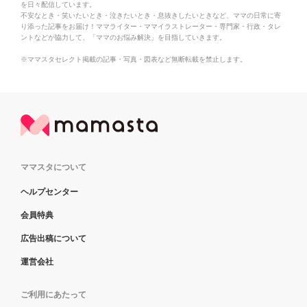
を日々配信しています。
不安なとき・笑いたいとき・泣きたいとき・息抜きしたいときなど、ママの日常に寄
り添った記事をお届け！ママライター・ママイラストレーター・専門家・行政・タレ
ントなどが協力して、「ママのお悩み解決」を目指していきます。
※ママスタセレクト掲載の記事・写真・図表など無断転載を禁止します。
ママスタについて
ヘルプセンター
会員特典
広告出稿について
運営会社
ご利用にあたって