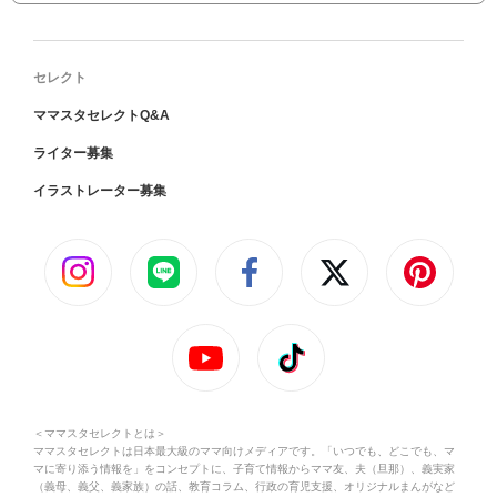
セレクト
ママスタセレクトQ&A
ライター募集
イラストレーター募集
＜ママスタセレクトとは＞
ママスタセレクトは日本最大級のママ向けメディアです。「いつでも、どこでも、マ
マに寄り添う情報を」をコンセプトに、子育て情報からママ友、夫（旦那）、義実家
（義母、義父、義家族）の話、教育コラム、行政の育児支援、オリジナルまんがなど