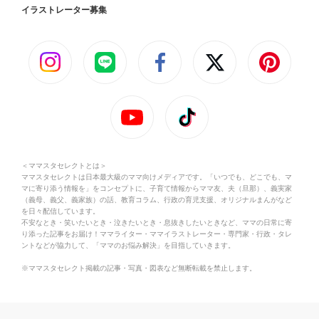
イラストレーター募集
＜ママスタセレクトとは＞
ママスタセレクトは日本最大級のママ向けメディアです。「いつでも、どこでも、マ
マに寄り添う情報を」をコンセプトに、子育て情報からママ友、夫（旦那）、義実家
（義母、義父、義家族）の話、教育コラム、行政の育児支援、オリジナルまんがなど
を日々配信しています。
不安なとき・笑いたいとき・泣きたいとき・息抜きしたいときなど、ママの日常に寄
り添った記事をお届け！ママライター・ママイラストレーター・専門家・行政・タレ
ントなどが協力して、「ママのお悩み解決」を目指していきます。
※ママスタセレクト掲載の記事・写真・図表など無断転載を禁止します。