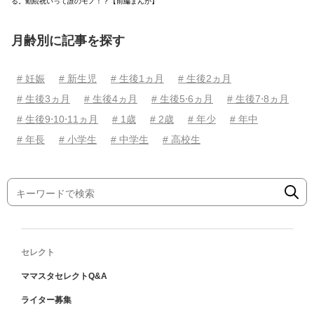
る。勤続祝いって誰のモノ！？【前編まんが】
月齢別に記事を探す
# 妊娠
# 新生児
# 生後1ヵ月
# 生後2ヵ月
# 生後3ヵ月
# 生後4ヵ月
# 生後5⋅6ヵ月
# 生後7⋅8ヵ月
# 生後9⋅10⋅11ヵ月
# 1歳
# 2歳
# 年少
# 年中
# 年長
# 小学生
# 中学生
# 高校生
セレクト
ママスタセレクトQ&A
ライター募集