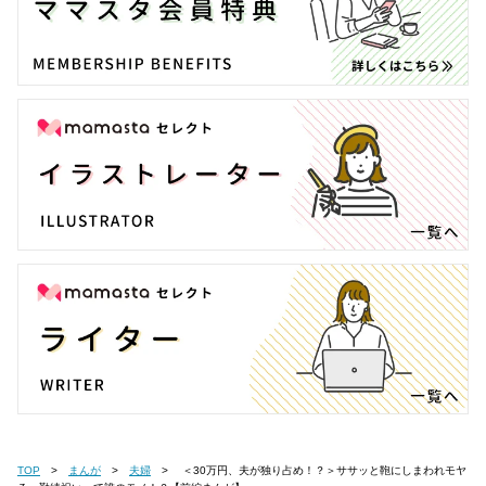
TOP
まんが
夫婦
＜30万円、夫が独り占め！？＞ササッと鞄にしまわれモヤ