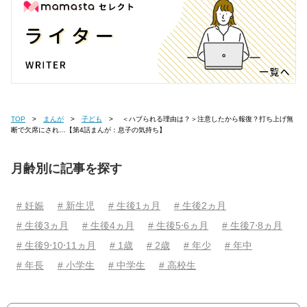
TOP
まんが
子ども
＜ハブられる理由は？＞注意したから報復？打ち上げ無
断で欠席にされ…【第4話まんが：息子の気持ち】
月齢別に記事を探す
# 妊娠
# 新生児
# 生後1ヵ月
# 生後2ヵ月
# 生後3ヵ月
# 生後4ヵ月
# 生後5⋅6ヵ月
# 生後7⋅8ヵ月
# 生後9⋅10⋅11ヵ月
# 1歳
# 2歳
# 年少
# 年中
# 年長
# 小学生
# 中学生
# 高校生