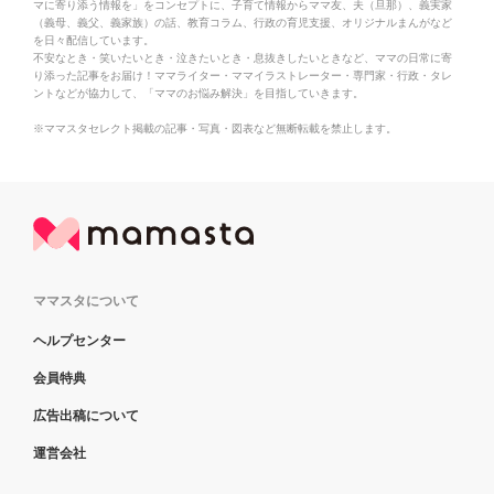
マに寄り添う情報を」をコンセプトに、子育て情報からママ友、夫（旦那）、義実家
（義母、義父、義家族）の話、教育コラム、行政の育児支援、オリジナルまんがなど
を日々配信しています。
不安なとき・笑いたいとき・泣きたいとき・息抜きしたいときなど、ママの日常に寄
り添った記事をお届け！ママライター・ママイラストレーター・専門家・行政・タレ
ントなどが協力して、「ママのお悩み解決」を目指していきます。
※ママスタセレクト掲載の記事・写真・図表など無断転載を禁止します。
ママスタについて
ヘルプセンター
会員特典
広告出稿について
運営会社