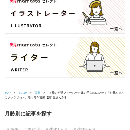
TOP
まんが
実家
＜母の初孫フィーバー＞妹の子なのになぜ？「お兄ちゃん
にソックリね～」モヤモヤ言動【第1話まんが】
月齢別に記事を探す
# 妊娠
# 新生児
# 生後1ヵ月
# 生後2ヵ月