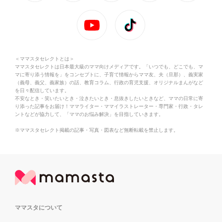
＜ママスタセレクトとは＞
ママスタセレクトは日本最大級のママ向けメディアです。「いつでも、どこでも、マ
マに寄り添う情報を」をコンセプトに、子育て情報からママ友、夫（旦那）、義実家
（義母、義父、義家族）の話、教育コラム、行政の育児支援、オリジナルまんがなど
を日々配信しています。
不安なとき・笑いたいとき・泣きたいとき・息抜きしたいときなど、ママの日常に寄
り添った記事をお届け！ママライター・ママイラストレーター・専門家・行政・タレ
ントなどが協力して、「ママのお悩み解決」を目指していきます。
※ママスタセレクト掲載の記事・写真・図表など無断転載を禁止します。
ママスタについて