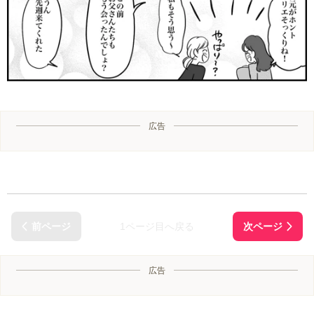
広告
1ページ目へ戻る
広告