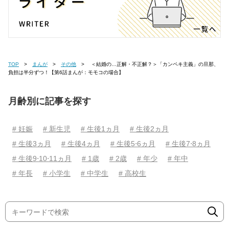
TOP
まんが
その他
＜結婚の…正解・不正解？＞「カンペキ主義」の旦那、
負担は半分ずつ！【第6話まんが：モモコの場合】
月齢別に記事を探す
# 妊娠
# 新生児
# 生後1ヵ月
# 生後2ヵ月
# 生後3ヵ月
# 生後4ヵ月
# 生後5⋅6ヵ月
# 生後7⋅8ヵ月
# 生後9⋅10⋅11ヵ月
# 1歳
# 2歳
# 年少
# 年中
# 年長
# 小学生
# 中学生
# 高校生