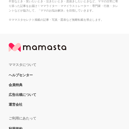
不安なとき・笑いたいとき・泣きたいとき・息抜きしたいときなど、ママの日常に寄
り添った記事をお届け！ママライター・ママイラストレーター・専門家・行政・タレ
ントなどが協力して、「ママのお悩み解決」を目指していきます。
※ママスタセレクト掲載の記事・写真・図表など無断転載を禁止します。
ママスタについて
ヘルプセンター
会員特典
広告出稿について
運営会社
ご利用にあたって
利用規約