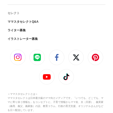
セレクト
ママスタセレクトQ&A
ライター募集
イラストレーター募集
＜ママスタセレクトとは＞
ママスタセレクトは日本最大級のママ向けメディアです。「いつでも、どこでも、マ
マに寄り添う情報を」をコンセプトに、子育て情報からママ友、夫（旦那）、義実家
（義母、義父、義家族）の話、教育コラム、行政の育児支援、オリジナルまんがなど
を日々配信しています。