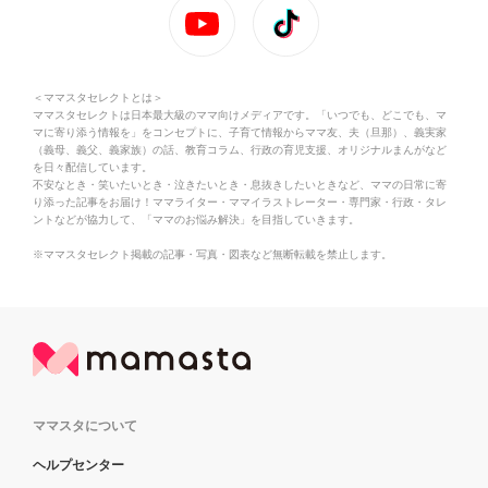
＜ママスタセレクトとは＞
ママスタセレクトは日本最大級のママ向けメディアです。「いつでも、どこでも、マ
マに寄り添う情報を」をコンセプトに、子育て情報からママ友、夫（旦那）、義実家
（義母、義父、義家族）の話、教育コラム、行政の育児支援、オリジナルまんがなど
を日々配信しています。
不安なとき・笑いたいとき・泣きたいとき・息抜きしたいときなど、ママの日常に寄
り添った記事をお届け！ママライター・ママイラストレーター・専門家・行政・タレ
ントなどが協力して、「ママのお悩み解決」を目指していきます。
※ママスタセレクト掲載の記事・写真・図表など無断転載を禁止します。
ママスタについて
ヘルプセンター