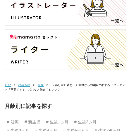
TOP
読みもの
家族
＜ありがた迷惑！＞義母からの趣味の合わないプレゼン
ト「不要です！」ズバッと伝えてもいい？
月齢別に記事を探す
# 妊娠
# 新生児
# 生後1ヵ月
# 生後2ヵ月
# 生後3ヵ月
# 生後4ヵ月
# 生後5⋅6ヵ月
# 生後7⋅8ヵ月