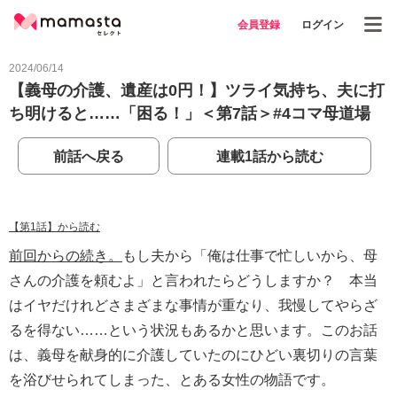
会員登録
ログイン
2024/06/14
【義母の介護、遺産は0円！】ツライ気持ち、夫に打
ち明けると……「困る！」＜第7話＞#4コマ母道場
前話へ戻る
連載1話から読む
【第1話】から読む
前回からの続き。
もし夫から「俺は仕事で忙しいから、母
さんの介護を頼むよ」と言われたらどうしますか？ 本当
はイヤだけれどさまざまな事情が重なり、我慢してやらざ
るを得ない……という状況もあるかと思います。このお話
は、義母を献身的に介護していたのにひどい裏切りの言葉
を浴びせられてしまった、とある女性の物語です。