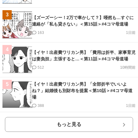
3
【ズーズーシー！2万で車かして？】唖然も…すぐに
連絡が「私も貸さない」＜第15話＞#4コマ母道場
163
1日前
4
【イヤ！出産費ワリカン男】「費用は折半、家事育児
は妻負担」主張すると…＜第11話＞#4コマ母道場
512
10時間前
【イヤ！出産費ワリカン男】「全部折半でいいよ
5
ね？」結婚後も別財布を提案＜第10話＞#4コマ母道
場
388
1日前
もっと見る