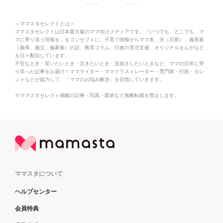
＜ママスタセレクトとは＞
ママスタセレクトは日本最大級のママ向けメディアです。「いつでも、どこでも、マ
マに寄り添う情報を」をコンセプトに、子育て情報からママ友、夫（旦那）、義実家
（義母、義父、義家族）の話、教育コラム、行政の育児支援、オリジナルまんがなど
を日々配信しています。
不安なとき・笑いたいとき・泣きたいとき・息抜きしたいときなど、ママの日常に寄
り添った記事をお届け！ママライター・ママイラストレーター・専門家・行政・タレ
ントなどが協力して、「ママのお悩み解決」を目指していきます。
※ママスタセレクト掲載の記事・写真・図表など無断転載を禁止します。
ママスタについて
ヘルプセンター
会員特典