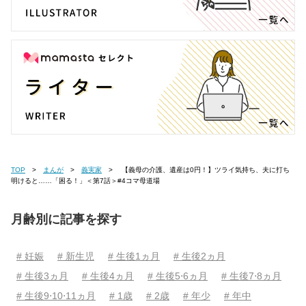
TOP
まんが
義実家
【義母の介護、遺産は0円！】ツライ気持ち、夫に打ち
明けると……「困る！」＜第7話＞#4コマ母道場
月齢別に記事を探す
# 妊娠
# 新生児
# 生後1ヵ月
# 生後2ヵ月
# 生後3ヵ月
# 生後4ヵ月
# 生後5⋅6ヵ月
# 生後7⋅8ヵ月
# 生後9⋅10⋅11ヵ月
# 1歳
# 2歳
# 年少
# 年中