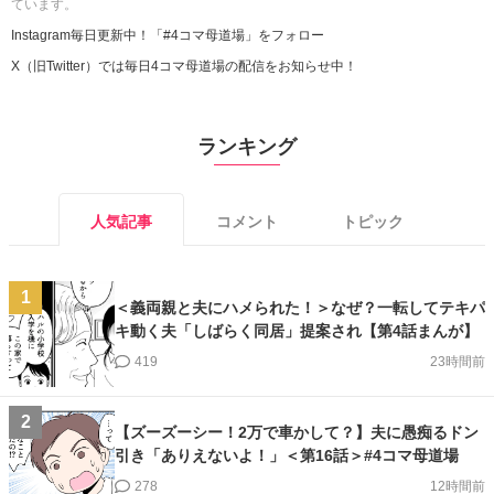
ています。
Instagram毎日更新中！「#4コマ母道場」をフォロー
X（旧Twitter）では毎日4コマ母道場の配信をお知らせ中！
ランキング
人気記事
コメント
トピック
1
＜義両親と夫にハメられた！＞なぜ？一転してテキパ
キ動く夫「しばらく同居」提案され【第4話まんが】
419
23時間前
2
【ズーズーシー！2万で車かして？】夫に愚痴るドン
引き「ありえないよ！」＜第16話＞#4コマ母道場
278
12時間前