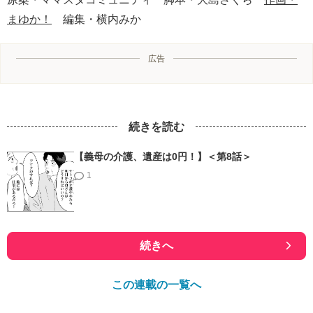
まゆか！
編集・横内みか
広告
続きを読む
【義母の介護、遺産は0円！】＜第8話＞
1
続きへ
この連載の一覧へ