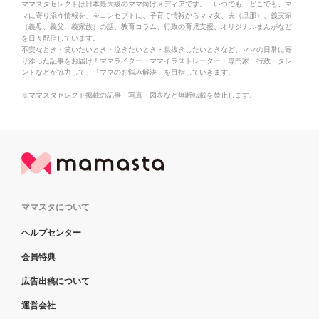
ママスタセレクトは日本最大級のママ向けメディアです。「いつでも、どこでも、マ
マに寄り添う情報を」をコンセプトに、子育て情報からママ友、夫（旦那）、義実家
（義母、義父、義家族）の話、教育コラム、行政の育児支援、オリジナルまんがなど
を日々配信しています。
不安なとき・笑いたいとき・泣きたいとき・息抜きしたいときなど、ママの日常に寄
り添った記事をお届け！ママライター・ママイラストレーター・専門家・行政・タレ
ントなどが協力して、「ママのお悩み解決」を目指していきます。
※ママスタセレクト掲載の記事・写真・図表など無断転載を禁止します。
ママスタについて
ヘルプセンター
会員特典
広告出稿について
運営会社