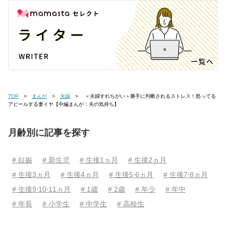
TOP
まんが
夫婦
＜夫婦すれちがい＞勝手に判断されるストレス！怒ってる
アピールする妻イヤ【中編まんが：夫の気持ち】
月齢別に記事を探す
# 妊娠
# 新生児
# 生後1ヵ月
# 生後2ヵ月
# 生後3ヵ月
# 生後4ヵ月
# 生後5⋅6ヵ月
# 生後7⋅8ヵ月
# 生後9⋅10⋅11ヵ月
# 1歳
# 2歳
# 年少
# 年中
# 年長
# 小学生
# 中学生
# 高校生