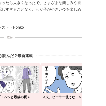
なったら大きくなったで、さまざまな楽しみや喜
配しすぎることなく、わが子が小さい今を楽しめ
ラスト・Ponko
広告
もう読んだ？最新連載
ブトムシと最後の夏＞
＜夫、ピーラー使うな！＞
＜小2