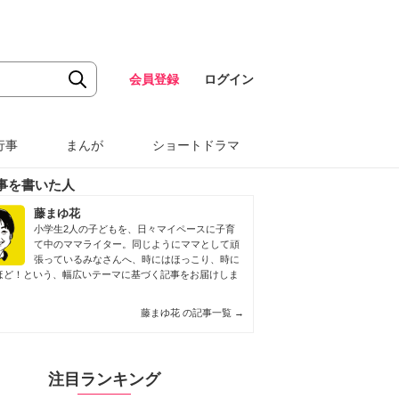
会員登録
ログイン
行事
まんが
ショートドラマ
事を書いた人
藤まゆ花
小学生2人の子どもを、日々マイペースに子育
て中のママライター。同じようにママとして頑
張っているみなさんへ、時にはほっこり、時に
ほど！という、幅広いテーマに基づく記事をお届けしま
藤まゆ花 の記事一覧
→
注目ランキング