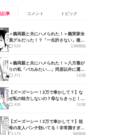
気記事
コメント
トピック
＜義両親と夫にハメられた！＞義実家全
員グルだった！？「一生許さない」復讐
誓った私【第6話まんが】
519
12時間前
＜義両親と夫にハメられた！＞八方塞が
りの私「バカみたい…」同居以外に選択
肢がない【第5話まんが】
371
1日前
【ズーズーシー！2万で車かして？】な
ぜ私の味方しないの？母ならきっと！＜
第17話＞#4コマ母道場
426
1日前
【ズーズーシー！2万で車かして？】祖
母の友人パンチ効いてる！非常識すぎ＜
第18話＞#4コマ母道場
173
5時間前