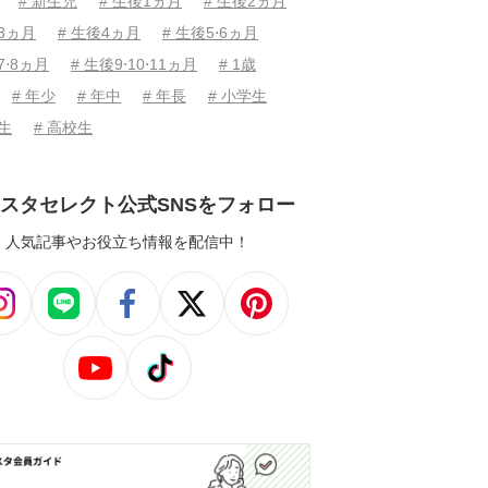
# 新生児
# 生後1ヵ月
# 生後2ヵ月
後3ヵ月
# 生後4ヵ月
# 生後5⋅6ヵ月
7⋅8ヵ月
# 生後9⋅10⋅11ヵ月
# 1歳
# 年少
# 年中
# 年長
# 小学生
学生
# 高校生
スタセレクト公式SNSをフォロー
人気記事やお役立ち情報を配信中！