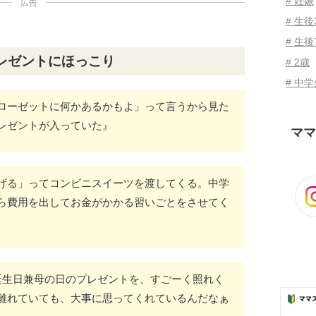
# 妊娠
広告
# 生
# 生後
レゼントにほっこり
# 2歳
# 中
ローゼットに何かあるかもよ」って言うから見た
レゼントが入っていた』
ママ
げる」ってコンビニスイーツを渡してくる。中学
ら費用を出してお金がかかる習いごとをさせてく
誕生日兼母の日のプレゼントを、すごーく照れく
離れていても、大事に思ってくれているんだなぁ