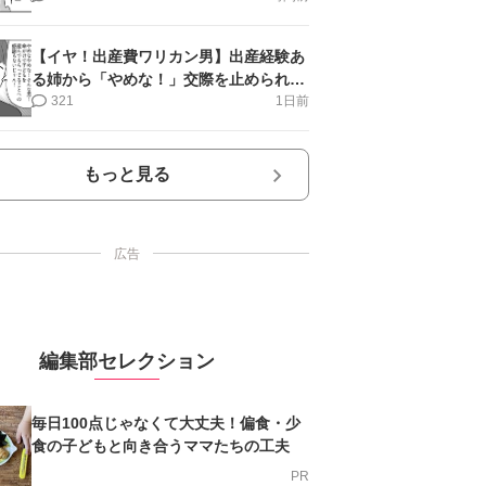
【イヤ！出産費ワリカン男】出産経験あ
る姉から「やめな！」交際を止められ＜
第12話＞#4コマ母道場
321
1日前
もっと見る
広告
編集部セレクション
毎日100点じゃなくて大丈夫！偏食・少
食の子どもと向き合うママたちの工夫
PR