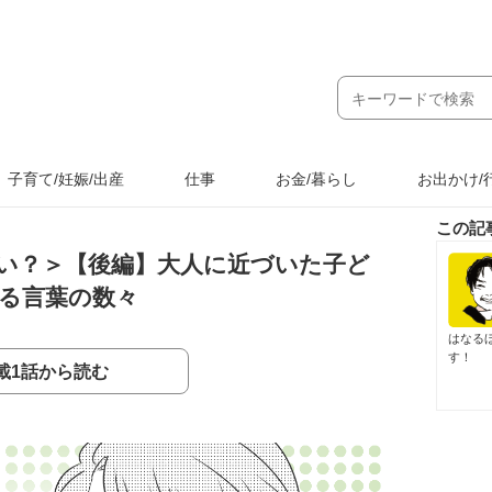
子育て/妊娠/出産
仕事
お金/暮らし
お出かけ/
この記
い？＞【後編】大人に近づいた子ど
る言葉の数々
はなる
す！
載1話から読む