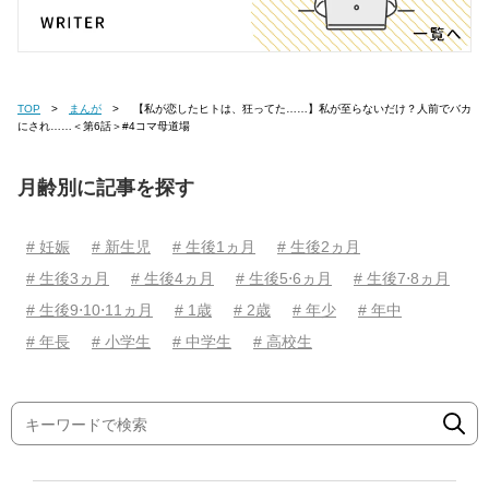
TOP
まんが
【私が恋したヒトは、狂ってた……】私が至らないだけ？人前でバカ
にされ……＜第6話＞#4コマ母道場
月齢別に記事を探す
# 妊娠
# 新生児
# 生後1ヵ月
# 生後2ヵ月
# 生後3ヵ月
# 生後4ヵ月
# 生後5⋅6ヵ月
# 生後7⋅8ヵ月
# 生後9⋅10⋅11ヵ月
# 1歳
# 2歳
# 年少
# 年中
# 年長
# 小学生
# 中学生
# 高校生