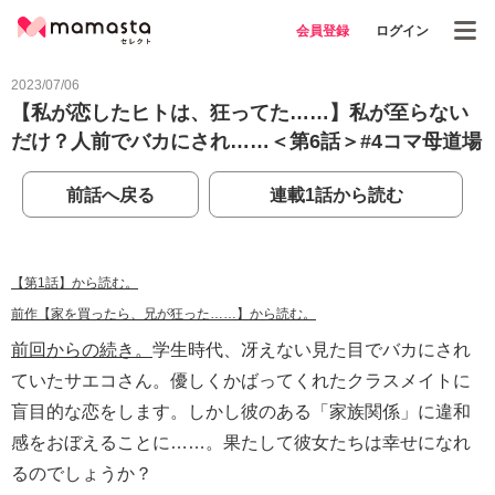
会員登録
ログイン
2023/07/06
【私が恋したヒトは、狂ってた……】私が至らない
だけ？人前でバカにされ……＜第6話＞#4コマ母道場
前話へ戻る
連載1話から読む
【第1話】から読む。
前作【家を買ったら、兄が狂った……】から読む。
前回からの続き。
学生時代、冴えない見た目でバカにされ
ていたサエコさん。優しくかばってくれたクラスメイトに
盲目的な恋をします。しかし彼のある「家族関係」に違和
感をおぼえることに……。果たして彼女たちは幸せになれ
るのでしょうか？