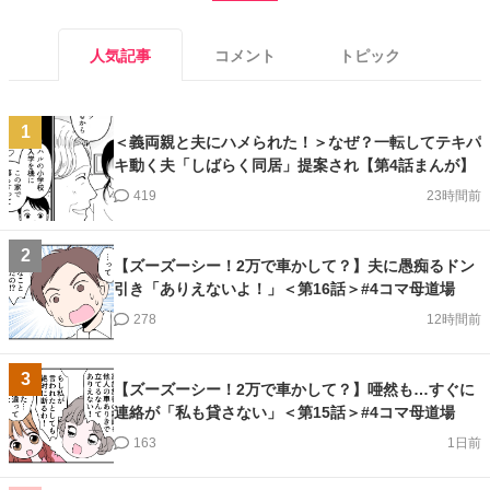
人気記事
コメント
トピック
1
＜義両親と夫にハメられた！＞なぜ？一転してテキパ
キ動く夫「しばらく同居」提案され【第4話まんが】
419
23時間前
2
【ズーズーシー！2万で車かして？】夫に愚痴るドン
引き「ありえないよ！」＜第16話＞#4コマ母道場
278
12時間前
3
【ズーズーシー！2万で車かして？】唖然も…すぐに
連絡が「私も貸さない」＜第15話＞#4コマ母道場
163
1日前