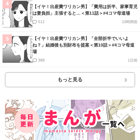
4
【イヤ！出産費ワリカン男】「費用は折半、家事育児
は妻負担」主張すると…＜第11話＞#4コマ母道場
512
10時間前
【イヤ！出産費ワリカン男】「全部折半でいいよ
5
ね？」結婚後も別財布を提案＜第10話＞#4コマ母道
場
388
1日前
もっと見る