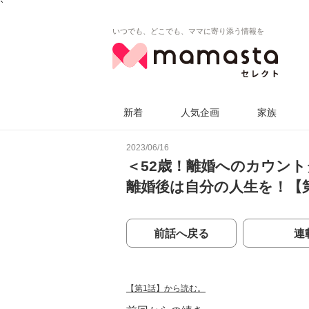
`
いつでも、どこでも、ママに寄り添う情報を
新着
人気企画
家族
2023/06/16
＜52歳！離婚へのカウン
離婚後は自分の人生を！【
前話へ戻る
連
【第1話】から読む。