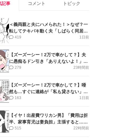
気記事
コメント
トピック
＜義両親と夫にハメられた！＞なぜ？一
転してテキパキ動く夫「しばらく同居」
提案され【第4話まんが】
419
1日前
【ズーズーシー！2万で車かして？】夫
に愚痴るドン引き「ありえないよ！」＜
第16話＞#4コマ母道場
279
23時間前
【ズーズーシー！2万で車かして？】唖
然も…すぐに連絡が「私も貸さない」＜
第15話＞#4コマ母道場
163
1日前
【イヤ！出産費ワリカン男】「費用は折
半、家事育児は妻負担」主張すると…＜
第11話＞#4コマ母道場
515
22時間前