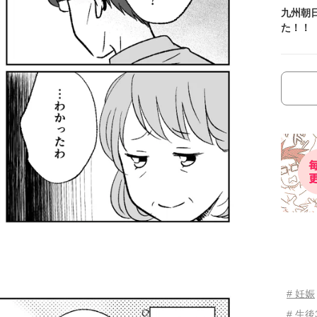
九州朝
た！！
# 妊娠
# 生