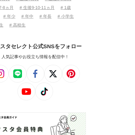
7⋅8ヵ月
# 生後9⋅10⋅11ヵ月
# 1歳
# 年少
# 年中
# 年長
# 小学生
学生
# 高校生
スタセレクト公式SNSをフォロー
人気記事やお役立ち情報を配信中！