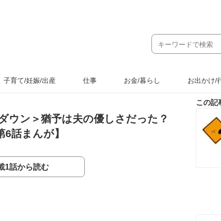
子育て/妊娠/出産
仕事
お金/暮らし
お出かけ/
この記
トダウン＞猶予は夫の優しさだった？
第6話まんが】
載1話から読む