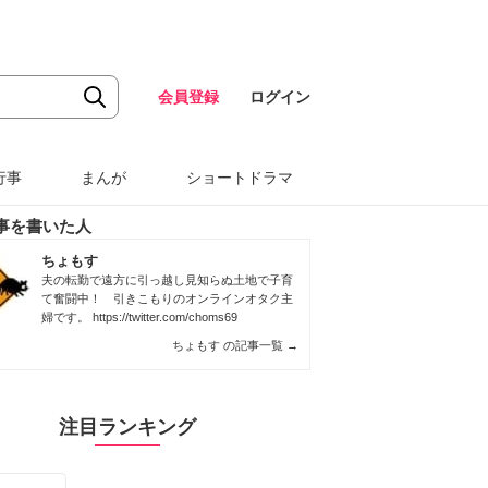
会員登録
ログイン
行事
まんが
ショートドラマ
事を書いた人
ちょもす
夫の転勤で遠方に引っ越し見知らぬ土地で子育
て奮闘中！ 引きこもりのオンラインオタク主
婦です。
https://twitter.com/choms69
ちょもす の記事一覧
→
注目ランキング