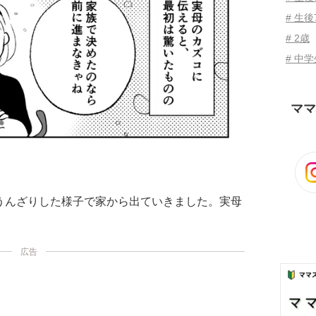
# 生後
# 2歳
# 中
ママ
うんざりした様子で家から出ていきました。実母
広告