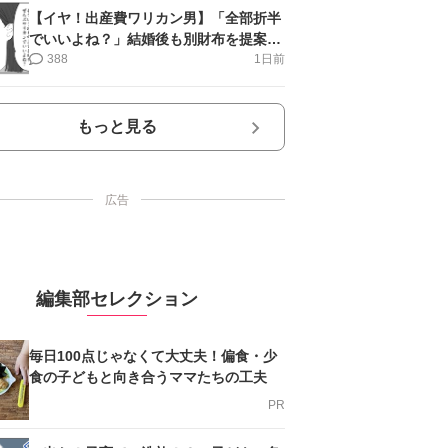
【イヤ！出産費ワリカン男】「全部折半
でいいよね？」結婚後も別財布を提案＜
第10話＞#4コマ母道場
388
1日前
もっと見る
広告
編集部セレクション
毎日100点じゃなくて大丈夫！偏食・少
食の子どもと向き合うママたちの工夫
PR