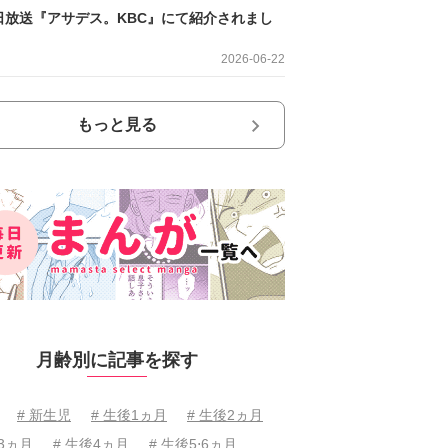
日放送『アサデス。KBC』にて紹介されまし
2026-06-22
もっと見る
月齢別に記事を探す
# 新生児
# 生後1ヵ月
# 生後2ヵ月
後3ヵ月
# 生後4ヵ月
# 生後5⋅6ヵ月