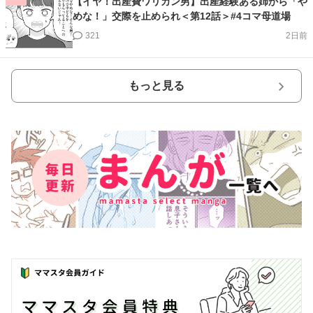
【イヤ！出産費ワリカン男】出産経験ある姉から「や
めな！」交際を止められ＜第12話＞#4コマ母道場
321
2日前
もっと見る