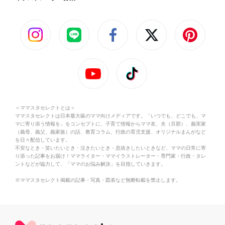
＜ママスタセレクトとは＞
ママスタセレクトは日本最大級のママ向けメディアです。「いつでも、どこでも、マ
マに寄り添う情報を」をコンセプトに、子育て情報からママ友、夫（旦那）、義実家
（義母、義父、義家族）の話、教育コラム、行政の育児支援、オリジナルまんがなど
を日々配信しています。
不安なとき・笑いたいとき・泣きたいとき・息抜きしたいときなど、ママの日常に寄
り添った記事をお届け！ママライター・ママイラストレーター・専門家・行政・タレ
ントなどが協力して、「ママのお悩み解決」を目指していきます。
※ママスタセレクト掲載の記事・写真・図表など無断転載を禁止します。