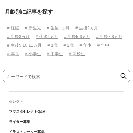
月齢別に記事を探す
# 妊娠
# 新生児
# 生後1ヵ月
# 生後2ヵ月
# 生後3ヵ月
# 生後4ヵ月
# 生後5⋅6ヵ月
# 生後7⋅8ヵ月
# 生後9⋅10⋅11ヵ月
# 1歳
# 2歳
# 年少
# 年中
# 年長
# 小学生
# 中学生
# 高校生
セレクト
ママスタセレクトQ&A
ライター募集
イラストレーター募集