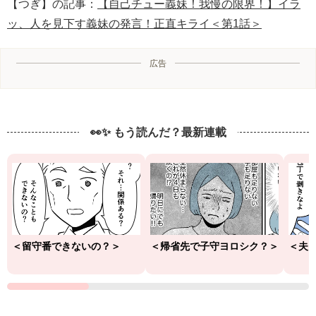
【つぎ】の記事：
【自己チュー義妹！我慢の限界！】イラ
ッ、人を見下す義妹の発言！正直キライ＜第1話＞
広告
👀✨ もう読んだ？最新連載
＜留守番できないの？＞
＜帰省先で子守ヨロシク？＞
＜夫