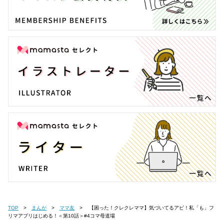
TOP
まんが
ママ友
【困った！クレクレママ】気づいてるアピ！私「も」フ
リマアプリはじめる！＜第10話＞#4コマ母道場