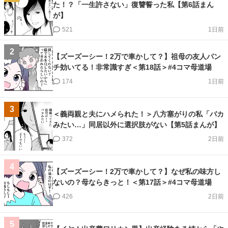
た！？「一生許さない」復讐誓った私【第6話まん
が】
521
1日前
2
【ズーズーシー！2万で車かして？】祖母の友人パン
チ効いてる！非常識すぎ＜第18話＞#4コマ母道場
174
1日前
3
＜義両親と夫にハメられた！＞八方塞がりの私「バカ
みたい…」同居以外に選択肢がない【第5話まんが】
372
2日前
4
【ズーズーシー！2万で車かして？】なぜ私の味方し
ないの？母ならきっと！＜第17話＞#4コマ母道場
426
2日前
5