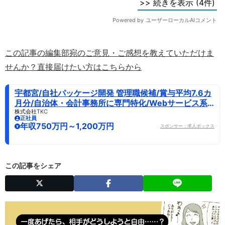
この記事の編集部宛のご意見・ご感想を教えていただけま
せんか？直接届けたい方はこちらから
宇都宮/自社パッケージ開発 管理職候補/賞与平均7.6カ
月分/自治体・会計事務所に専門特化/Webサービス系
エンジニア・プログラマ
株式会社TKC
正社員
年収750万円～1,200万円
スポンサー：求人ボックス
この記事をシェア