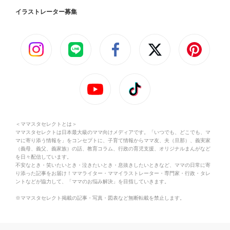
イラストレーター募集
＜ママスタセレクトとは＞
ママスタセレクトは日本最大級のママ向けメディアです。「いつでも、どこでも、マ
マに寄り添う情報を」をコンセプトに、子育て情報からママ友、夫（旦那）、義実家
（義母、義父、義家族）の話、教育コラム、行政の育児支援、オリジナルまんがなど
を日々配信しています。
不安なとき・笑いたいとき・泣きたいとき・息抜きしたいときなど、ママの日常に寄
り添った記事をお届け！ママライター・ママイラストレーター・専門家・行政・タレ
ントなどが協力して、「ママのお悩み解決」を目指していきます。
※ママスタセレクト掲載の記事・写真・図表など無断転載を禁止します。