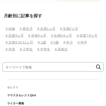
月齢別に記事を探す
# 妊娠
# 新生児
# 生後1ヵ月
# 生後2ヵ月
# 生後3ヵ月
# 生後4ヵ月
# 生後5⋅6ヵ月
# 生後7⋅8ヵ月
# 生後9⋅10⋅11ヵ月
# 1歳
# 2歳
# 年少
# 年中
# 年長
# 小学生
# 中学生
# 高校生
セレクト
ママスタセレクトQ&A
ライター募集