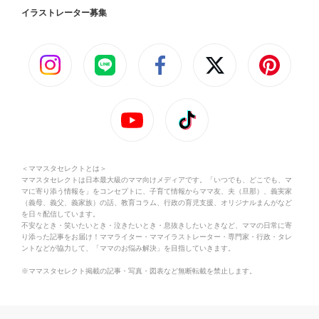
イラストレーター募集
＜ママスタセレクトとは＞
ママスタセレクトは日本最大級のママ向けメディアです。「いつでも、どこでも、マ
マに寄り添う情報を」をコンセプトに、子育て情報からママ友、夫（旦那）、義実家
（義母、義父、義家族）の話、教育コラム、行政の育児支援、オリジナルまんがなど
を日々配信しています。
不安なとき・笑いたいとき・泣きたいとき・息抜きしたいときなど、ママの日常に寄
り添った記事をお届け！ママライター・ママイラストレーター・専門家・行政・タレ
ントなどが協力して、「ママのお悩み解決」を目指していきます。
※ママスタセレクト掲載の記事・写真・図表など無断転載を禁止します。