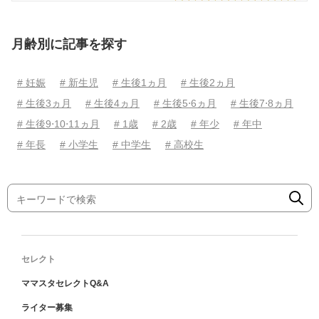
月齢別に記事を探す
# 妊娠
# 新生児
# 生後1ヵ月
# 生後2ヵ月
# 生後3ヵ月
# 生後4ヵ月
# 生後5⋅6ヵ月
# 生後7⋅8ヵ月
# 生後9⋅10⋅11ヵ月
# 1歳
# 2歳
# 年少
# 年中
# 年長
# 小学生
# 中学生
# 高校生
セレクト
ママスタセレクトQ&A
ライター募集