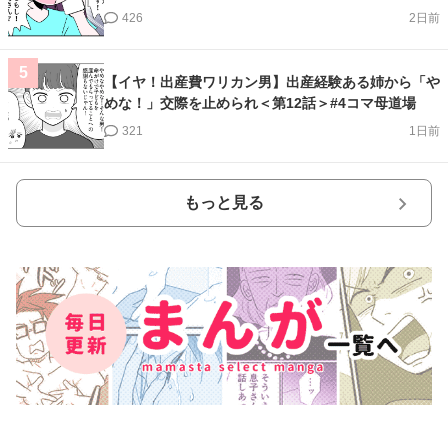
426
2日前
5
【イヤ！出産費ワリカン男】出産経験ある姉から「や
めな！」交際を止められ＜第12話＞#4コマ母道場
321
1日前
もっと見る