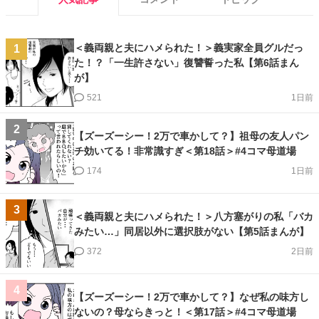
＜義両親と夫にハメられた！＞義実家全員グルだっ
1
た！？「一生許さない」復讐誓った私【第6話まん
が】
521
1日前
2
【ズーズーシー！2万で車かして？】祖母の友人パン
チ効いてる！非常識すぎ＜第18話＞#4コマ母道場
174
1日前
3
＜義両親と夫にハメられた！＞八方塞がりの私「バカ
みたい…」同居以外に選択肢がない【第5話まんが】
372
2日前
4
【ズーズーシー！2万で車かして？】なぜ私の味方し
ないの？母ならきっと！＜第17話＞#4コマ母道場