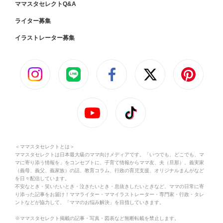
ママスタセレクトQ&A
ライター募集
イラストレーター募集
＜ママスタセレクトとは＞
ママスタセレクトは日本最大級のママ向けメディアです。「いつでも、どこでも、マ
マに寄り添う情報を」をコンセプトに、子育て情報からママ友、夫（旦那）、義実家
（義母、義父、義家族）の話、教育コラム、行政の育児支援、オリジナルまんがなど
を日々配信しています。
不安なとき・笑いたいとき・泣きたいとき・息抜きしたいときなど、ママの日常に寄
り添った記事をお届け！ママライター・ママイラストレーター・専門家・行政・タレ
ントなどが協力して、「ママのお悩み解決」を目指していきます。
※ママスタセレクト掲載の記事・写真・図表など無断転載を禁止します。