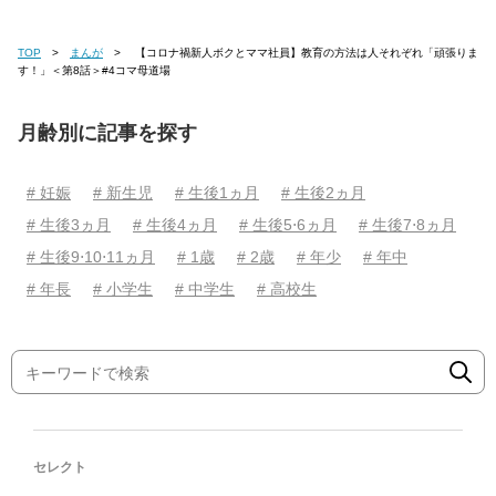
TOP
まんが
【コロナ禍新人ボクとママ社員】教育の方法は人それぞれ「頑張りま
す！」＜第8話＞#4コマ母道場
月齢別に記事を探す
# 妊娠
# 新生児
# 生後1ヵ月
# 生後2ヵ月
# 生後3ヵ月
# 生後4ヵ月
# 生後5⋅6ヵ月
# 生後7⋅8ヵ月
# 生後9⋅10⋅11ヵ月
# 1歳
# 2歳
# 年少
# 年中
# 年長
# 小学生
# 中学生
# 高校生
セレクト