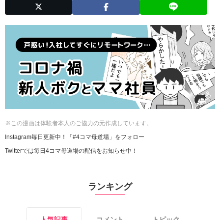
※この漫画は体験者本人のご協力の元作成しています。
Instagram毎日更新中！「#4コマ母道場」をフォロー
Twitterでは毎日4コマ母道場の配信をお知らせ中！
ランキング
人気記事
コメント
トピック