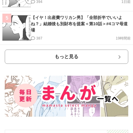
394
1日前
【イヤ！出産費ワリカン男】「全部折半でいいよ
5
ね？」結婚後も別財布を提案＜第10話＞#4コマ母道
場
387
19時間前
もっと見る