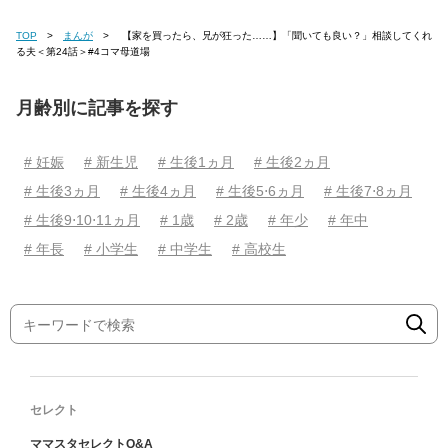
TOP
まんが
【家を買ったら、兄が狂った……】「聞いても良い？」相談してくれ
る夫＜第24話＞#4コマ母道場
月齢別に記事を探す
# 妊娠
# 新生児
# 生後1ヵ月
# 生後2ヵ月
# 生後3ヵ月
# 生後4ヵ月
# 生後5⋅6ヵ月
# 生後7⋅8ヵ月
# 生後9⋅10⋅11ヵ月
# 1歳
# 2歳
# 年少
# 年中
# 年長
# 小学生
# 中学生
# 高校生
セレクト
ママスタセレクトQ&A