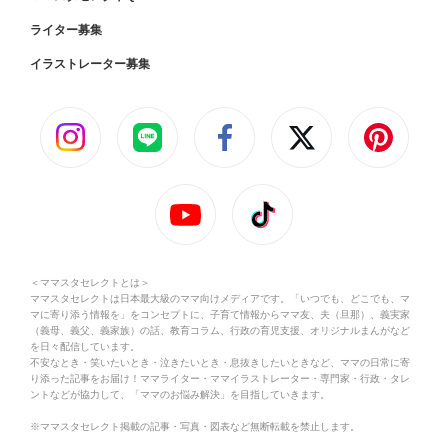
ライター募集
イラストレーター募集
＜ママスタセレクトとは＞
ママスタセレクトは日本最大級のママ向けメディアです。「いつでも、どこでも、マ
マに寄り添う情報を」をコンセプトに、子育て情報からママ友、夫（旦那）、義実家
（義母、義父、義家族）の話、教育コラム、行政の育児支援、オリジナルまんがなど
を日々配信しています。
不安なとき・笑いたいとき・泣きたいとき・息抜きしたいときなど、ママの日常に寄
り添った記事をお届け！ママライター・ママイラストレーター・専門家・行政・タレ
ントなどが協力して、「ママのお悩み解決」を目指していきます。
※ママスタセレクト掲載の記事・写真・図表など無断転載を禁止します。