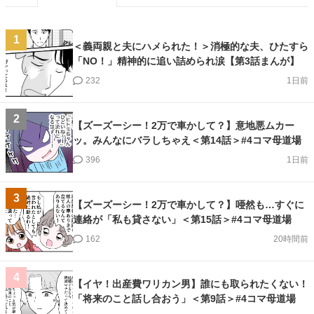
1
＜義両親と夫にハメられた！＞消極的な夫、ひたすら
「NO！」精神的に追い詰められ涙【第3話まんが】
232
1日前
2
【ズーズーシー！2万で車かして？】意地悪ムカー
ッ。みんなにバラしちゃえ＜第14話＞#4コマ母道場
396
1日前
3
【ズーズーシー！2万で車かして？】唖然も…すぐに
連絡が「私も貸さない」＜第15話＞#4コマ母道場
162
20時間前
4
【イヤ！出産費ワリカン男】誰にも取られたくない！
「将来のこと話し合おう」＜第9話＞#4コマ母道場