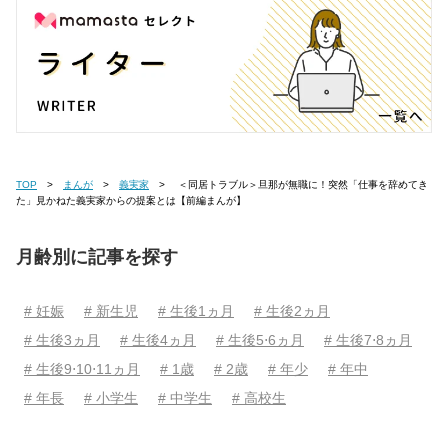
TOP
まんが
義実家
＜同居トラブル＞旦那が無職に！突然「仕事を辞めてき
た」見かねた義実家からの提案とは【前編まんが】
月齢別に記事を探す
# 妊娠
# 新生児
# 生後1ヵ月
# 生後2ヵ月
# 生後3ヵ月
# 生後4ヵ月
# 生後5⋅6ヵ月
# 生後7⋅8ヵ月
# 生後9⋅10⋅11ヵ月
# 1歳
# 2歳
# 年少
# 年中
# 年長
# 小学生
# 中学生
# 高校生