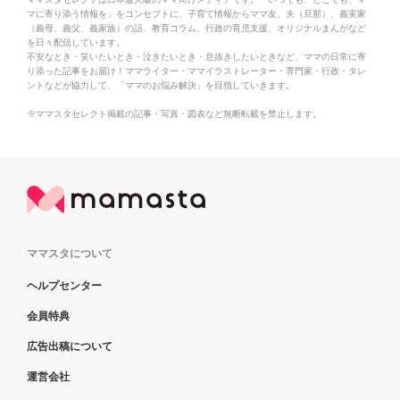
マに寄り添う情報を」をコンセプトに、子育て情報からママ友、夫（旦那）、義実家
（義母、義父、義家族）の話、教育コラム、行政の育児支援、オリジナルまんがなど
を日々配信しています。
不安なとき・笑いたいとき・泣きたいとき・息抜きしたいときなど、ママの日常に寄
り添った記事をお届け！ママライター・ママイラストレーター・専門家・行政・タレ
ントなどが協力して、「ママのお悩み解決」を目指していきます。
※ママスタセレクト掲載の記事・写真・図表など無断転載を禁止します。
ママスタについて
ヘルプセンター
会員特典
広告出稿について
運営会社