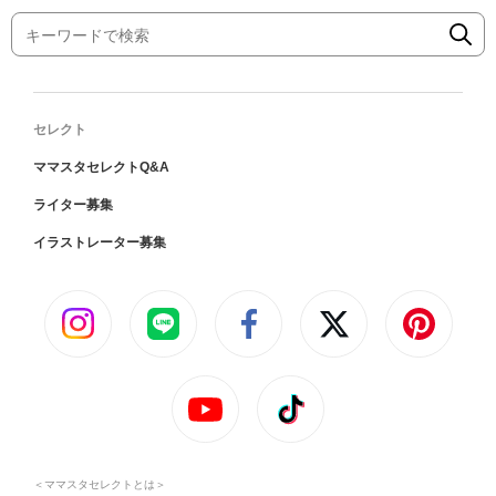
# 妊娠
# 新生児
# 生後1ヵ月
# 生後2ヵ月
# 生後3ヵ月
# 生後4ヵ月
# 生後5⋅6ヵ月
# 生後7⋅8ヵ月
# 生後9⋅10⋅11ヵ月
# 1歳
# 2歳
# 年少
# 年中
# 年長
# 小学生
# 中学生
# 高校生
セレクト
ママスタセレクトQ&A
ライター募集
イラストレーター募集