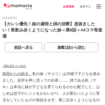
会員登録
ログイン
2023/07/23
【カレシ優先！妹の虐待と姉の決断】息抜きした
い！夜飲み歩くようになった妹＜第6話＞#4コマ母道
場
前話へ戻る
連載1話から読む
【第1話】から読む
前回からの続き。
私の妹（サユリ）は18歳で子どもを産み
ました。反対を押し切っての出産……。姉である私（マ
キ）は本当に妹が子どもを育てられるのか心配でした。は
じめは息子のシンジをかわいがり、人が変わったように育
児をしていたものの長続きせず。夜に出歩くようになるの