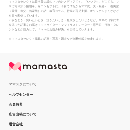
＜ママスタセレクトとは＞
ママスタセレクトは日本最大級のママ向けメディアです。「いつでも、どこでも、マ
マに寄り添う情報を」をコンセプトに、子育て情報からママ友、夫（旦那）、義実家
（義母、義父、義家族）の話、教育コラム、行政の育児支援、オリジナルまんがなど
を日々配信しています。
不安なとき・笑いたいとき・泣きたいとき・息抜きしたいときなど、ママの日常に寄
り添った記事をお届け！ママライター・ママイラストレーター・専門家・行政・タレ
ントなどが協力して、「ママのお悩み解決」を目指していきます。
※ママスタセレクト掲載の記事・写真・図表など無断転載を禁止します。