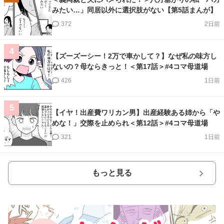
521
1日前
2
【ズーズーシー！2万で車かして？】祖母の友人パン
チ効いてる！非常識すぎ＜第18話＞#4コマ母道場
174
23時間前
3
＜義両親と夫にハメられた！＞八方塞がりの私「バカ
みたい…」同居以外に選択肢がない【第5話まんが】
372
2日前
4
【ズーズーシー！2万で車かして？】なぜ私の味方し
ないの？母ならきっと！＜第17話＞#4コマ母道場
426
1日前
5
【イヤ！出産費ワリカン男】出産経験ある姉から「や
めな！」交際を止められ＜第12話＞#4コマ母道場
321
1日前