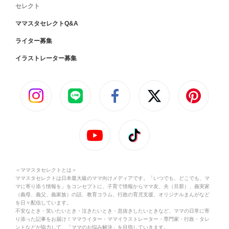
セレクト
ママスタセレクトQ&A
ライター募集
イラストレーター募集
＜ママスタセレクトとは＞
ママスタセレクトは日本最大級のママ向けメディアです。「いつでも、どこでも、マ
マに寄り添う情報を」をコンセプトに、子育て情報からママ友、夫（旦那）、義実家
（義母、義父、義家族）の話、教育コラム、行政の育児支援、オリジナルまんがなど
を日々配信しています。
不安なとき・笑いたいとき・泣きたいとき・息抜きしたいときなど、ママの日常に寄
り添った記事をお届け！ママライター・ママイラストレーター・専門家・行政・タレ
ントなどが協力して、「ママのお悩み解決」を目指していきます。