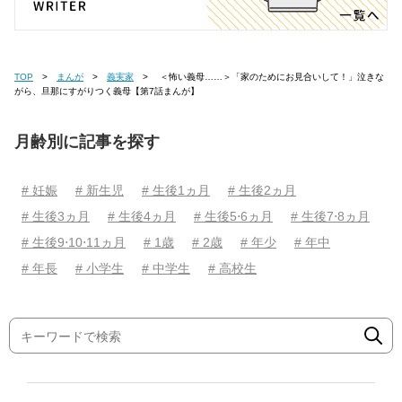
TOP
まんが
義実家
＜怖い義母……＞「家のためにお見合いして！」泣きな
がら、旦那にすがりつく義母【第7話まんが】
月齢別に記事を探す
# 妊娠
# 新生児
# 生後1ヵ月
# 生後2ヵ月
# 生後3ヵ月
# 生後4ヵ月
# 生後5⋅6ヵ月
# 生後7⋅8ヵ月
# 生後9⋅10⋅11ヵ月
# 1歳
# 2歳
# 年少
# 年中
# 年長
# 小学生
# 中学生
# 高校生