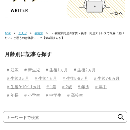
TOP
まんが
義実家
＜義実家同居の苦労＞義姉、同居ストレスで限界「助け
たい」と思うのは偽善……？【第4話まんが】
月齢別に記事を探す
# 妊娠
# 新生児
# 生後1ヵ月
# 生後2ヵ月
# 生後3ヵ月
# 生後4ヵ月
# 生後5⋅6ヵ月
# 生後7⋅8ヵ月
# 生後9⋅10⋅11ヵ月
# 1歳
# 2歳
# 年少
# 年中
# 年長
# 小学生
# 中学生
# 高校生