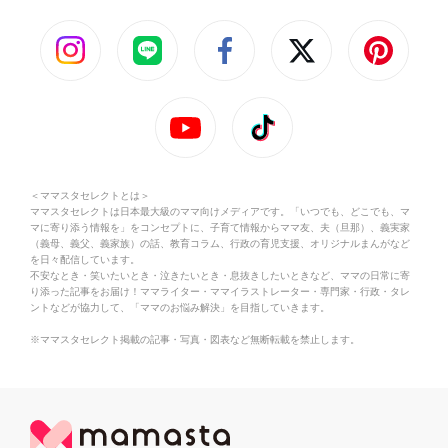
＜ママスタセレクトとは＞
ママスタセレクトは日本最大級のママ向けメディアです。「いつでも、どこでも、マ
マに寄り添う情報を」をコンセプトに、子育て情報からママ友、夫（旦那）、義実家
（義母、義父、義家族）の話、教育コラム、行政の育児支援、オリジナルまんがなど
を日々配信しています。
不安なとき・笑いたいとき・泣きたいとき・息抜きしたいときなど、ママの日常に寄
り添った記事をお届け！ママライター・ママイラストレーター・専門家・行政・タレ
ントなどが協力して、「ママのお悩み解決」を目指していきます。
※ママスタセレクト掲載の記事・写真・図表など無断転載を禁止します。