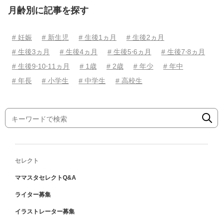
月齢別に記事を探す
# 妊娠
# 新生児
# 生後1ヵ月
# 生後2ヵ月
# 生後3ヵ月
# 生後4ヵ月
# 生後5⋅6ヵ月
# 生後7⋅8ヵ月
# 生後9⋅10⋅11ヵ月
# 1歳
# 2歳
# 年少
# 年中
# 年長
# 小学生
# 中学生
# 高校生
セレクト
ママスタセレクトQ&A
ライター募集
イラストレーター募集