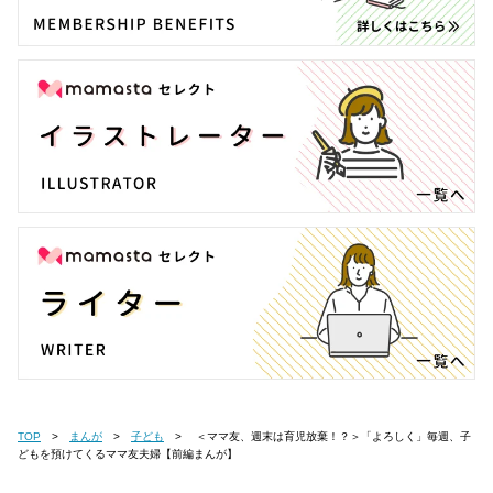
TOP
まんが
子ども
＜ママ友、週末は育児放棄！？＞「よろしく」毎週、子
どもを預けてくるママ友夫婦【前編まんが】