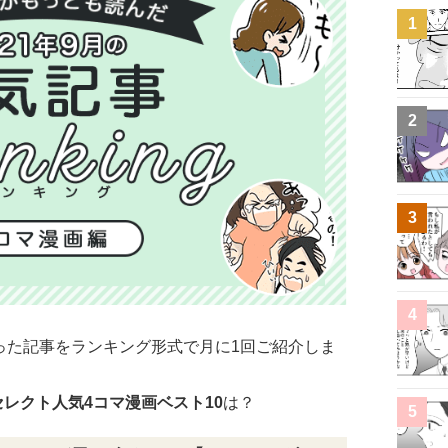
1
2
3
4
った記事をランキング形式で月に1回ご紹介しま
タセレクト人気4コマ漫画ベスト10
は？
5