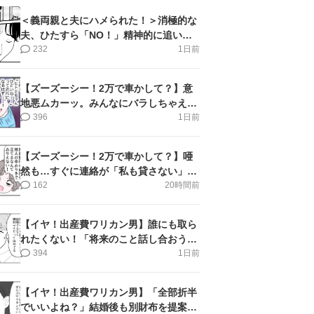
＜義両親と夫にハメられた！＞消極的な
夫、ひたすら「NO！」精神的に追い詰
められ涙【第3話まんが】
232
1日前
【ズーズーシー！2万で車かして？】意
地悪ムカーッ。みんなにバラしちゃえ＜
第14話＞#4コマ母道場
396
1日前
【ズーズーシー！2万で車かして？】唖
然も…すぐに連絡が「私も貸さない」＜
第15話＞#4コマ母道場
162
20時間前
【イヤ！出産費ワリカン男】誰にも取ら
れたくない！「将来のこと話し合おう」
＜第9話＞#4コマ母道場
394
1日前
【イヤ！出産費ワリカン男】「全部折半
でいいよね？」結婚後も別財布を提案＜