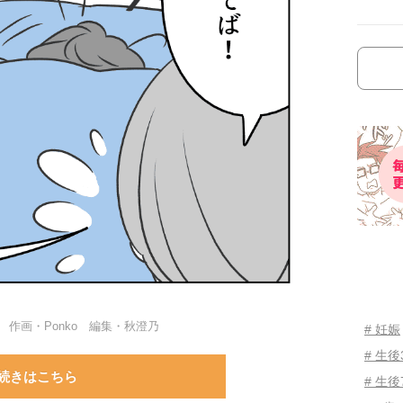
作画・Ponko 編集・秋澄乃
# 妊娠
# 生
続きはこちら
# 生後