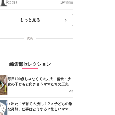
第10話＞#4コマ母道場
387
19時間前
もっと見る
広告
編集部セレクション
毎日100点じゃなくて大丈夫！偏食・少
食の子どもと向き合うママたちの工夫
PR
＜出た！子育ての洗礼！？＞子どもの急
な発熱、仕事はどうする？忙しいママを
支える方法とは