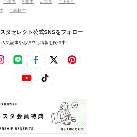
# 年少
# 年中
# 年長
# 小学生
学生
# 高校生
スタセレクト公式SNSをフォロー
人気記事やお役立ち情報を配信中！