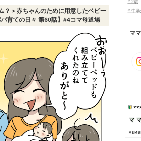
# 2歳
テム？＞赤ちゃんのために用意したベビー
# 中
パ育ての日々 第60話】#4コマ母道場
ママ