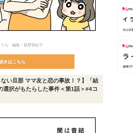
本うち 編集・荻野実紀子
続きはこちら
しない旦那 ママ友と恋の事故！？】「結
の選択がもたらした事件＜第1話＞#4コ