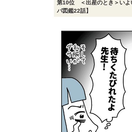
第10位 ＜出産のとき＞い
パ図鑑22話】