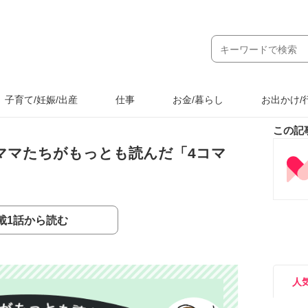
子育て/妊娠/出産
仕事
お金/暮らし
お出かけ/
この記
】ママたちがもっとも読んだ「4コマ
載1話から読む
人