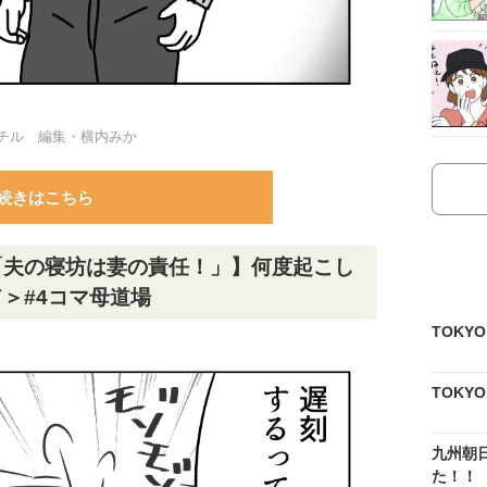
チル 編集・横内みか
続きはこちら
「夫の寝坊は妻の責任！」】何度起こし
＞#4コマ母道場
TOKY
TOKY
九州朝
た！！