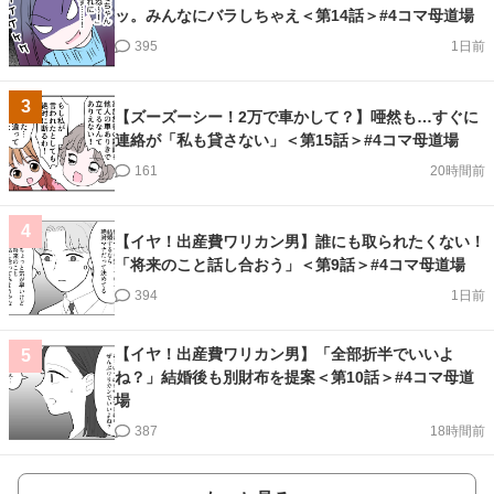
ッ。みんなにバラしちゃえ＜第14話＞#4コマ母道場
395
1日前
3
【ズーズーシー！2万で車かして？】唖然も…すぐに
連絡が「私も貸さない」＜第15話＞#4コマ母道場
161
20時間前
4
【イヤ！出産費ワリカン男】誰にも取られたくない！
「将来のこと話し合おう」＜第9話＞#4コマ母道場
394
1日前
【イヤ！出産費ワリカン男】「全部折半でいいよ
5
ね？」結婚後も別財布を提案＜第10話＞#4コマ母道
場
387
18時間前