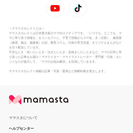
＜ママスタセレクトとは＞
ママスタセレクトは日本最大級のママ向けメディアです。「いつでも、どこでも、マ
マに寄り添う情報を」をコンセプトに、子育て情報からママ友、夫（旦那）、義実家
（義母、義父、義家族）の話、教育コラム、行政の育児支援、オリジナルまんがなど
を日々配信しています。
不安なとき・笑いたいとき・泣きたいとき・息抜きしたいときなど、ママの日常に寄
り添った記事をお届け！ママライター・ママイラストレーター・専門家・行政・タレ
ントなどが協力して、「ママのお悩み解決」を目指していきます。
※ママスタセレクト掲載の記事・写真・図表など無断転載を禁止します。
ママスタについて
ヘルプセンター