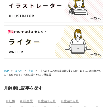
TOP
まんが
夫婦
【八方美人と義実家の戦い】3人目妊娠！……義両親から
の「おめでとう」＜第82話＞ #4コマ母道場
月齢別に記事を探す
# 妊娠
# 新生児
# 生後1ヵ月
# 生後2ヵ月