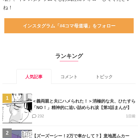
ね！
インスタグラム「#4コマ母道場」をフォロー
ランキング
人気記事
コメント
トピック
1
＜義両親と夫にハメられた！＞消極的な夫、ひたすら
「NO！」精神的に追い詰められ涙【第3話まんが】
232
1日前
2
【ズーズーシー！2万で車かして？】意地悪ムカー