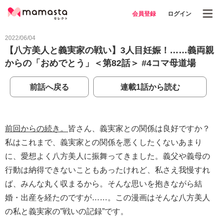
会員登録
ログイン
2022/06/04
【八方美人と義実家の戦い】3人目妊娠！……義両親
からの「おめでとう」＜第82話＞ #4コマ母道場
前話へ戻る
連載1話から読む
前回からの続き。
皆さん、義実家との関係は良好ですか？
私はこれまで、義実家との関係を悪くしたくないあまり
に、愛想よく八方美人に振舞ってきました。義父や義母の
行動は納得できないこともあったけれど、私さえ我慢すれ
ば、みんな丸く収まるから。そんな思いを抱きながら結
婚・出産を経たのですが……。この漫画はそんな八方美人
の私と義実家の”戦いの記録”です。