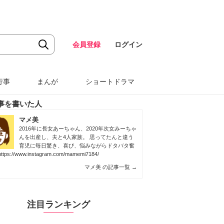
会員登録
ログイン
行事
まんが
ショートドラマ
事を書いた人
マメ美
2016年に長女あーちゃん、2020年次女みーちゃ
んを出産し、夫と4人家族。 思ってたんと違う
育児に毎日驚き、喜び、悩みながらドタバタ奮
https://www.instagram.com/mamemi7184/
マメ美 の記事一覧
→
注目ランキング