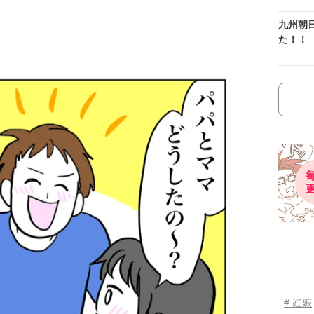
九州朝
た！！
# 妊娠