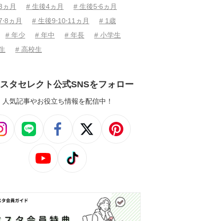
後3ヵ月
# 生後4ヵ月
# 生後5⋅6ヵ月
7⋅8ヵ月
# 生後9⋅10⋅11ヵ月
# 1歳
# 年少
# 年中
# 年長
# 小学生
学生
# 高校生
スタセレクト公式SNSをフォロー
人気記事やお役立ち情報を配信中！