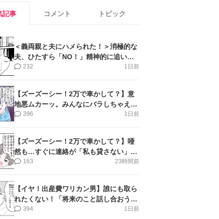
気記事
コメント
トピック
＜義両親と夫にハメられた！＞消極的な
夫、ひたすら「NO！」精神的に追い詰
められ涙【第3話まんが】
232
1日前
【ズーズーシー！2万で車かして？】意
地悪ムカーッ。みんなにバラしちゃえ＜
第14話＞#4コマ母道場
396
1日前
【ズーズーシー！2万で車かして？】唖
然も…すぐに連絡が「私も貸さない」＜
第15話＞#4コマ母道場
163
23時間前
【イヤ！出産費ワリカン男】誰にも取ら
れたくない！「将来のこと話し合おう」
＜第9話＞#4コマ母道場
394
1日前