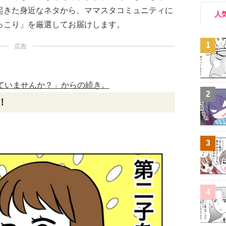
起きた身近なネタから、ママスタコミュニティに
人
っこり」を厳選してお届けします。
1
広告
ていませんか？」からの続き。
2
！
3
4