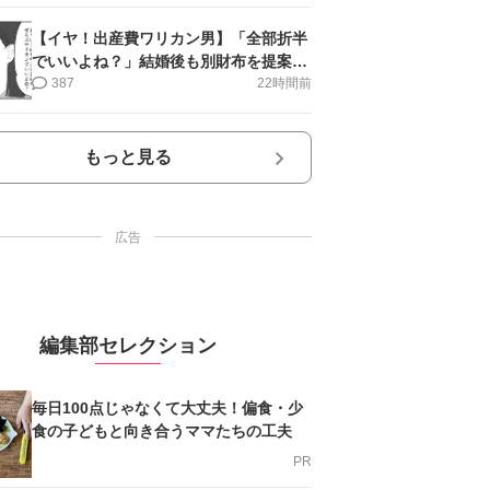
【イヤ！出産費ワリカン男】「全部折半
でいいよね？」結婚後も別財布を提案＜
第10話＞#4コマ母道場
387
22時間前
もっと見る
広告
編集部セレクション
毎日100点じゃなくて大丈夫！偏食・少
食の子どもと向き合うママたちの工夫
PR