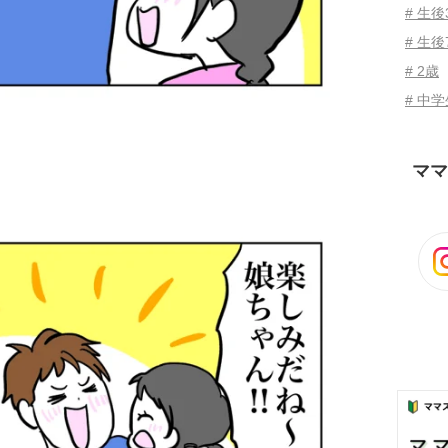
# 生
# 生後
# 2歳
# 中
ママ