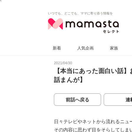
`
いつでも、どこでも、ママに寄り添う情報を
新着
人気企画
家族
2021/04/30
【本当にあった面白い話】
話まんが】
前話へ戻る
連
日々テレビやネットから流れるニュ
その内容に思わず目をそらしてしま