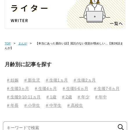
TOP
まんが
【本当にあった面白い話】屈託のない笑顔が恨めしい…【第28話ま
んが】
月齢別に記事を探す
# 妊娠
# 新生児
# 生後1ヵ月
# 生後2ヵ月
# 生後3ヵ月
# 生後4ヵ月
# 生後5⋅6ヵ月
# 生後7⋅8ヵ月
# 生後9⋅10⋅11ヵ月
# 1歳
# 2歳
# 年少
# 年中
# 年長
# 小学生
# 中学生
# 高校生