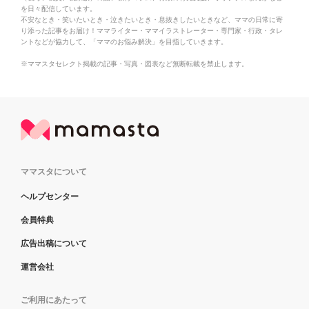
を日々配信しています。
不安なとき・笑いたいとき・泣きたいとき・息抜きしたいときなど、ママの日常に寄
り添った記事をお届け！ママライター・ママイラストレーター・専門家・行政・タレ
ントなどが協力して、「ママのお悩み解決」を目指していきます。
※ママスタセレクト掲載の記事・写真・図表など無断転載を禁止します。
ママスタについて
ヘルプセンター
会員特典
広告出稿について
運営会社
ご利用にあたって