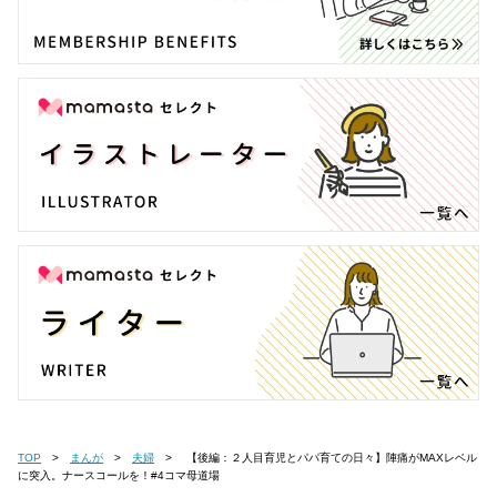
TOP
まんが
夫婦
【後編：２人目育児とパパ育ての日々】陣痛がMAXレベル
に突入。ナースコールを！#4コマ母道場