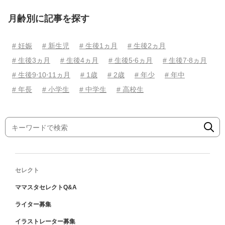
月齢別に記事を探す
# 妊娠
# 新生児
# 生後1ヵ月
# 生後2ヵ月
# 生後3ヵ月
# 生後4ヵ月
# 生後5⋅6ヵ月
# 生後7⋅8ヵ月
# 生後9⋅10⋅11ヵ月
# 1歳
# 2歳
# 年少
# 年中
# 年長
# 小学生
# 中学生
# 高校生
セレクト
ママスタセレクトQ&A
ライター募集
イラストレーター募集