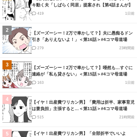
キ動く夫「しばらく同居」提案され【第4話まんが】
419
1日前
2
【ズーズーシー！2万で車かして？】夫に愚痴るドン
引き「ありえないよ！」＜第16話＞#4コマ母道場
279
23時間前
3
【ズーズーシー！2万で車かして？】唖然も…すぐに
連絡が「私も貸さない」＜第15話＞#4コマ母道場
163
1日前
4
【イヤ！出産費ワリカン男】「費用は折半、家事育児
は妻負担」主張すると…＜第11話＞#4コマ母道場
515
21時間前
【イヤ！出産費ワリカン男】「全部折半でいいよ
5