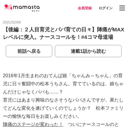
会員登録
ログイン
2021/02/08
【後編：２人目育児とパパ育ての日々】陣痛がMAX
レベルに突入。ナースコールを！#4コマ母道場
前話へ戻る
連載1話から読む
2016年1月生まれのおてんば娘「ちゃんみ～ちゃん」の育
児に日々奮闘中の松本うちさん。育てているのは、娘ちゃ
んだけじゃなくパパも……？
育児にはあまり興味のなさそうなパパさんですが、果たし
てどんな変化を遂げていくのでしょうか？ 松本ファミリ
ーの愉快な毎日をお楽しみください。
陣痛のステージが変わった！
ついにナースコールのと