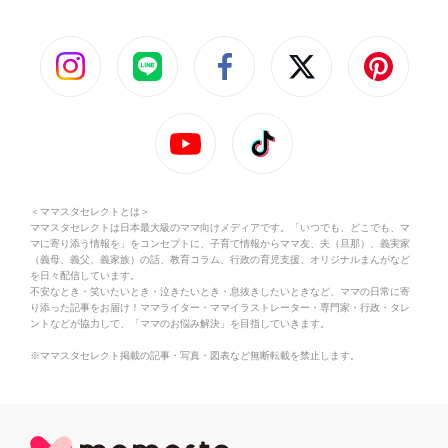
＜ママスタセレクトとは＞
ママスタセレクトは日本最大級のママ向けメディアです。「いつでも、どこでも、マ
マに寄り添う情報を」をコンセプトに、子育て情報からママ友、夫（旦那）、義実家
（義母、義父、義家族）の話、教育コラム、行政の育児支援、オリジナルまんがなど
を日々配信しています。
不安なとき・笑いたいとき・泣きたいとき・息抜きしたいときなど、ママの日常に寄
り添った記事をお届け！ママライター・ママイラストレーター・専門家・行政・タレ
ントなどが協力して、「ママのお悩み解決」を目指していきます。
※ママスタセレクト掲載の記事・写真・図表など無断転載を禁止します。