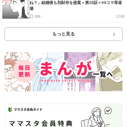
ね？」結婚後も別財布を提案＜第10話＞#4コマ母道
場
388
1日前
もっと見る