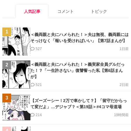
人気記事
コメント
トピック
1
＜義両親と夫にハメられた！＞夫は無視、義両親には
そっけなく「報いを受ければいい」【第7話まんが】
527
1日前
＜義両親と夫にハメられた！＞義実家全員グルだっ
2
た！？「一生許さない」復讐誓った私【第6話まん
が】
521
2日前
3
【ズーズーシー！2万で車かして？】「留守だからっ
て変だよ」…デジャブ？＜第19話＞#4コマ母道場
214
19時間前
4