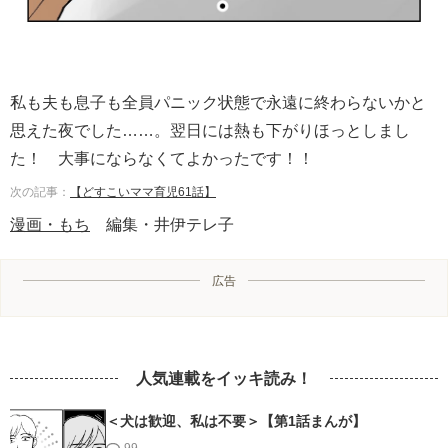
私も夫も息子も全員パニック状態で永遠に終わらないかと
思えた夜でした……。翌日には熱も下がりほっとしまし
た！ 大事にならなくてよかったです！！
次の記事：
【どすこいママ育児61話】
漫画・もち
編集・井伊テレ子
広告
人気連載をイッキ読み！
＜犬は歓迎、私は不要＞【第1話まんが】
99