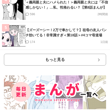
＜義両親と夫にハメられた！＞義両親と夫には「不信
感しかない！」…私、性格わるい？【第8話まんが】
596
2時間前
5
【ズーズーシー！2万で車かして？】祖母の友人パン
チ効いてる！非常識すぎ＜第18話＞#4コマ母道場
174
1日前
もっと見る