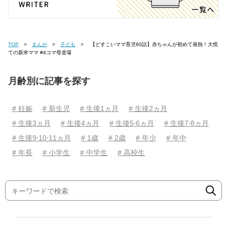
TOP
まんが
子ども
【どすこいママ育児60話】赤ちゃんが初めて発熱！大慌
ての新米ママ #4コマ母道場
月齢別に記事を探す
# 妊娠
# 新生児
# 生後1ヵ月
# 生後2ヵ月
# 生後3ヵ月
# 生後4ヵ月
# 生後5⋅6ヵ月
# 生後7⋅8ヵ月
# 生後9⋅10⋅11ヵ月
# 1歳
# 2歳
# 年少
# 年中
# 年長
# 小学生
# 中学生
# 高校生