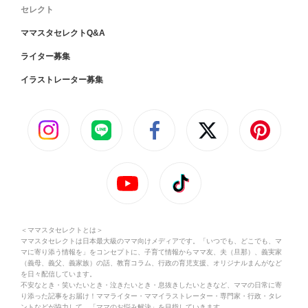
セレクト
ママスタセレクトQ&A
ライター募集
イラストレーター募集
＜ママスタセレクトとは＞
ママスタセレクトは日本最大級のママ向けメディアです。「いつでも、どこでも、マ
マに寄り添う情報を」をコンセプトに、子育て情報からママ友、夫（旦那）、義実家
（義母、義父、義家族）の話、教育コラム、行政の育児支援、オリジナルまんがなど
を日々配信しています。
不安なとき・笑いたいとき・泣きたいとき・息抜きしたいときなど、ママの日常に寄
り添った記事をお届け！ママライター・ママイラストレーター・専門家・行政・タレ
ントなどが協力して、「ママのお悩み解決」を目指していきます。