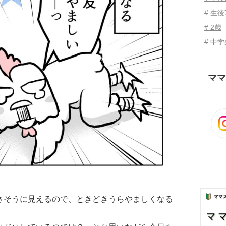
# 生後
# 2歳
# 中
ママ
さそうに見えるので、ときどきうらやましくなる