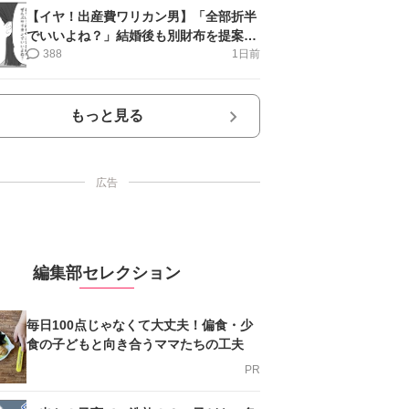
【イヤ！出産費ワリカン男】「全部折半
でいいよね？」結婚後も別財布を提案＜
第10話＞#4コマ母道場
388
1日前
もっと見る
広告
編集部セレクション
毎日100点じゃなくて大丈夫！偏食・少
食の子どもと向き合うママたちの工夫
PR