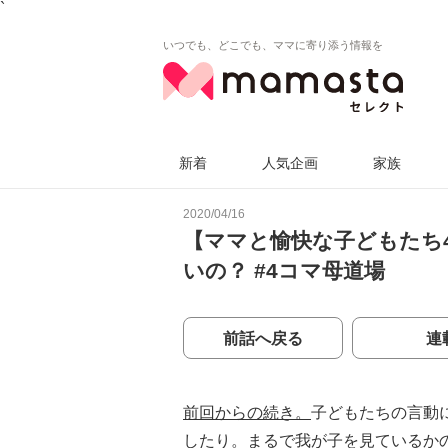
`
いつでも、どこでも、ママに寄り添う情報を
新着
人気企画
家族
2020/04/16
【ママと愉快な子どもたち4
いの？ #4コマ母道場
前話へ戻る
連
前回からの続き。
子どもたちの言動
したり。まるで我が子を見ているか