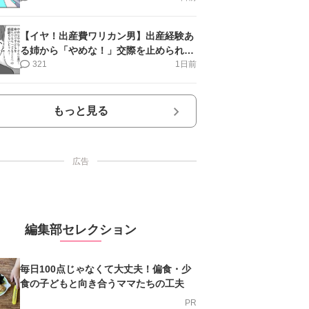
【イヤ！出産費ワリカン男】出産経験あ
る姉から「やめな！」交際を止められ＜
第12話＞#4コマ母道場
321
1日前
もっと見る
広告
編集部セレクション
毎日100点じゃなくて大丈夫！偏食・少
食の子どもと向き合うママたちの工夫
PR