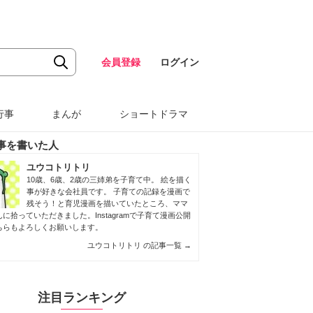
会員登録
ログイン
行事
まんが
ショートドラマ
事を書いた人
ユウコトリトリ
10歳、6歳、2歳の三姉弟を子育て中。 絵を描く
事が好きな会社員です。 子育ての記録を漫画で
残そう！と育児漫画を描いていたところ、ママ
んに拾っていただきました。
Instagram
で子育て漫画公開
ちらもよろしくお願いします。
ユウコトリトリ の記事一覧
→
注目ランキング