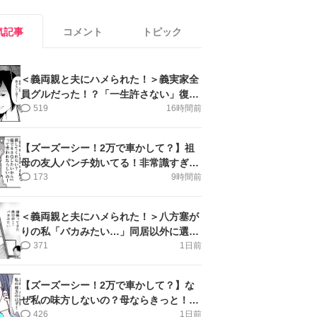
気記事
コメント
トピック
＜義両親と夫にハメられた！＞義実家全
員グルだった！？「一生許さない」復讐
誓った私【第6話まんが】
519
16時間前
【ズーズーシー！2万で車かして？】祖
母の友人パンチ効いてる！非常識すぎ＜
第18話＞#4コマ母道場
173
9時間前
＜義両親と夫にハメられた！＞八方塞が
りの私「バカみたい…」同居以外に選択
肢がない【第5話まんが】
371
1日前
【ズーズーシー！2万で車かして？】な
ぜ私の味方しないの？母ならきっと！＜
第17話＞#4コマ母道場
426
1日前