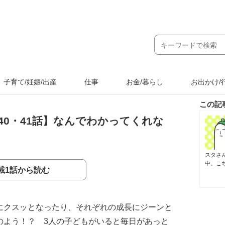
子育て/妊娠/出産
仕事
お金/暮らし
お出かけ/
この記
0・41話】なんでわかってくれな
スタさ
中。こ
載1話から読む
にクスッとなったり、それぞれの成長にジーンと
のよう！？ 3人の子どもがいると毎日があっと