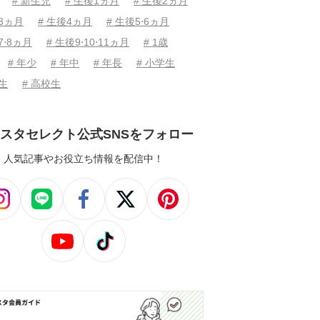
# 新生児
# 生後1ヵ月
# 生後2ヵ月
後3ヵ月
# 生後4ヵ月
# 生後5⋅6ヵ月
7⋅8ヵ月
# 生後9⋅10⋅11ヵ月
# 1歳
# 年少
# 年中
# 年長
# 小学生
学生
# 高校生
スタセレクト公式SNSをフォロー
人気記事やお役立ち情報を配信中！