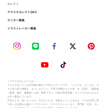
セレクト
ママスタセレクトQ&A
ライター募集
イラストレーター募集
＜ママスタセレクトとは＞
ママスタセレクトは日本最大級のママ向けメディアです。「いつでも、どこでも、マ
マに寄り添う情報を」をコンセプトに、子育て情報からママ友、夫（旦那）、義実家
（義母、義父、義家族）の話、教育コラム、行政の育児支援、オリジナルまんがなど
を日々配信しています。
不安なとき・笑いたいとき・泣きたいとき・息抜きしたいときなど、ママの日常に寄
り添った記事をお届け！ママライター・ママイラストレーター・専門家・行政・タレ