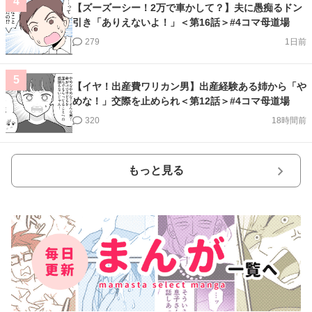
4
【ズーズーシー！2万で車かして？】夫に愚痴るドン
引き「ありえないよ！」＜第16話＞#4コマ母道場
279
1日前
5
【イヤ！出産費ワリカン男】出産経験ある姉から「や
めな！」交際を止められ＜第12話＞#4コマ母道場
320
18時間前
もっと見る