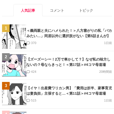
人気記事
コメント
トピック
1
＜義両親と夫にハメられた！＞八方塞がりの私「バカ
みたい…」同居以外に選択肢がない【第5話まんが】
370
1日前
2
【ズーズーシー！2万で車かして？】なぜ私の味方し
ないの？母ならきっと！＜第17話＞#4コマ母道場
424
20時間前
3
【イヤ！出産費ワリカン男】「費用は折半、家事育児
は妻負担」主張すると…＜第11話＞#4コマ母道場
515
1日前