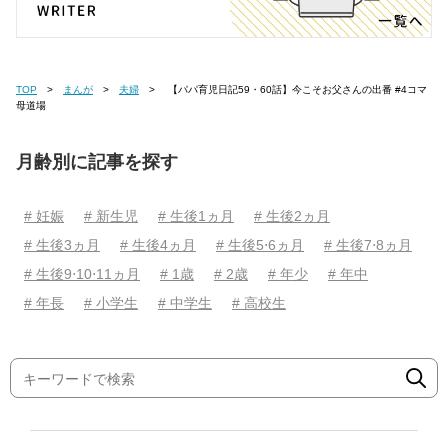
TOP
まんが
夫婦
【パパ育児日記59・60話】今こそお父さんの出番 #4コマ
母道場
月齢別に記事を探す
# 妊娠
# 新生児
# 生後1ヵ月
# 生後2ヵ月
# 生後3ヵ月
# 生後4ヵ月
# 生後5⋅6ヵ月
# 生後7⋅8ヵ月
# 生後9⋅10⋅11ヵ月
# 1歳
# 2歳
# 年少
# 年中
# 年長
# 小学生
# 中学生
# 高校生