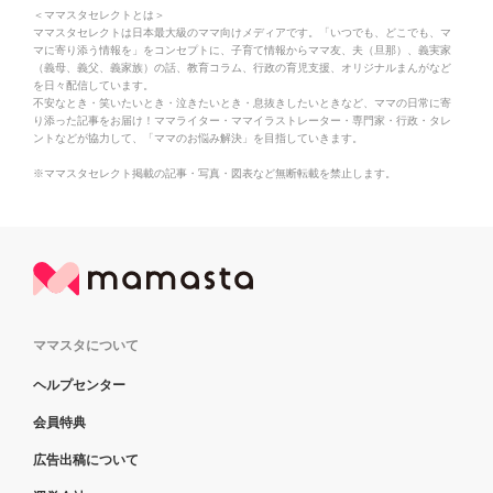
＜ママスタセレクトとは＞
ママスタセレクトは日本最大級のママ向けメディアです。「いつでも、どこでも、マ
マに寄り添う情報を」をコンセプトに、子育て情報からママ友、夫（旦那）、義実家
（義母、義父、義家族）の話、教育コラム、行政の育児支援、オリジナルまんがなど
を日々配信しています。
不安なとき・笑いたいとき・泣きたいとき・息抜きしたいときなど、ママの日常に寄
り添った記事をお届け！ママライター・ママイラストレーター・専門家・行政・タレ
ントなどが協力して、「ママのお悩み解決」を目指していきます。
※ママスタセレクト掲載の記事・写真・図表など無断転載を禁止します。
ママスタについて
ヘルプセンター
会員特典
広告出稿について