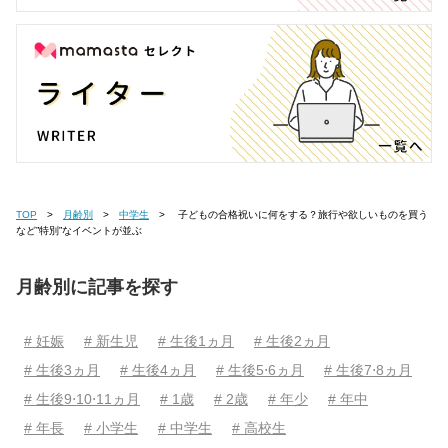
TOP
月齢別
中学生
子どもの合格祝いに何をする？旅行や欲しいものを買う
など”特別”なイベントが並ぶ
月齢別に記事を探す
# 妊娠
# 新生児
# 生後1ヵ月
# 生後2ヵ月
# 生後3ヵ月
# 生後4ヵ月
# 生後5⋅6ヵ月
# 生後7⋅8ヵ月
# 生後9⋅10⋅11ヵ月
# 1歳
# 2歳
# 年少
# 年中
# 年長
# 小学生
# 中学生
# 高校生