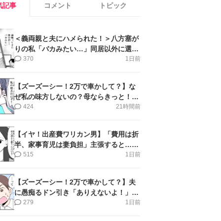
気記事
コメント
トピック
＜義両親と夫にハメられた！＞八方塞が
りの私「バカみたい…」同居以外に選択
肢がない【第5話まんが】
370
1日前
【ズーズーシー！2万で車かして？】な
ぜ私の味方しないの？母ならきっと！＜
第17話＞#4コマ母道場
424
21時間前
【イヤ！出産費ワリカン男】「費用は折
半、家事育児は妻負担」主張すると…＜
第11話＞#4コマ母道場
515
1日前
【ズーズーシー！2万で車かして？】夫
に愚痴るドン引き「ありえないよ！」＜
第16話＞#4コマ母道場
279
1日前