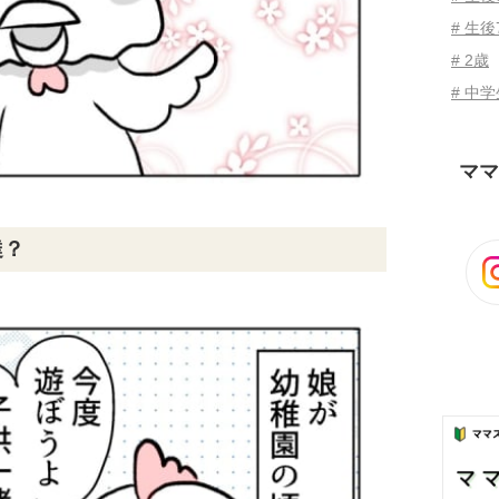
# 生後
# 2歳
# 中
ママ
達？