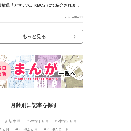
日放送『アサデス。KBC』にて紹介されまし
2026-06-22
もっと見る
月齢別に記事を探す
# 新生児
# 生後1ヵ月
# 生後2ヵ月
後3ヵ月
# 生後4ヵ月
# 生後5⋅6ヵ月