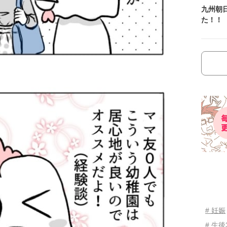
九州朝
た！！
# 妊娠
# 生