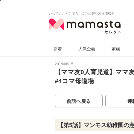
`
いつでも、どこでも、ママに寄り添う情報を
新着
人気企画
家族
2019/08/15
【ママ友0人育児道】ママ友
#4コマ母道場
前話へ戻る
連
【第5話】マンモス幼稚園の