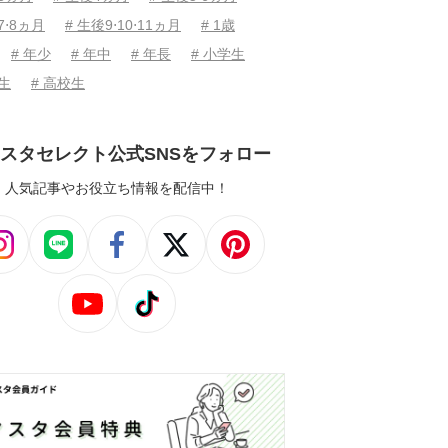
7⋅8ヵ月
# 生後9⋅10⋅11ヵ月
# 1歳
# 年少
# 年中
# 年長
# 小学生
学生
# 高校生
スタセレクト公式SNSをフォロー
人気記事やお役立ち情報を配信中！