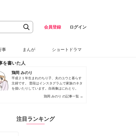
会員登録
ログイン
行事
まんが
ショートドラマ
事を書いた人
鶏岡 みのり
平成２１年生まれのちり子、夫のユウと暮らす
主婦です。 普段はインスタグラムで家族のネタ
を描いたりしています。自画像はにわとり。
鶏岡 みのり の記事一覧
→
注目ランキング