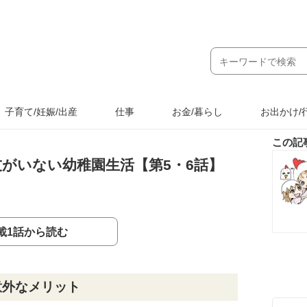
子育て/妊娠/出産
仕事
お金/暮らし
お出かけ/
この記
がいない幼稚園生活【第5・6話】
載1話から読む
意外なメリット