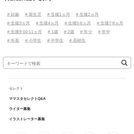
# 妊娠
# 新生児
# 生後1ヵ月
# 生後2ヵ月
# 生後3ヵ月
# 生後4ヵ月
# 生後5⋅6ヵ月
# 生後7⋅8ヵ月
# 生後9⋅10⋅11ヵ月
# 1歳
# 2歳
# 年少
# 年中
# 年長
# 小学生
# 中学生
# 高校生
セレクト
ママスタセレクトQ&A
ライター募集
イラストレーター募集