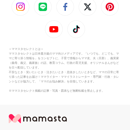
＜ママスタセレクトとは＞
ママスタセレクトは日本最大級のママ向けメディアです。「いつでも、どこでも、マ
マに寄り添う情報を」をコンセプトに、子育て情報からママ友、夫（旦那）、義実家
（義母、義父、義家族）の話、教育コラム、行政の育児支援、オリジナルまんがなど
を日々配信しています。
不安なとき・笑いたいとき・泣きたいとき・息抜きしたいときなど、ママの日常に寄
り添った記事をお届け！ママライター・ママイラストレーター・専門家・行政・タレ
ントなどが協力して、「ママのお悩み解決」を目指していきます。
※ママスタセレクト掲載の記事・写真・図表など無断転載を禁止します。