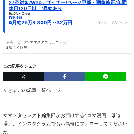
27卒対象/Webデザイナー/ページ更新・画像修正/年間
休日120日以上/昇給あり
株式会社Creer
正社員
月給25万3,800円～32万円
スポンサー：求人ボックス
参考トピ （by
ママスタコミュニティ
）
2歳 もう限界
この記事をシェア
んぎまむの記事一覧ページ
ママスタセレクト編集部がお届けする4コマ漫画「母道
場」、インスタグラムでもお気軽にフォローしてください
ね！