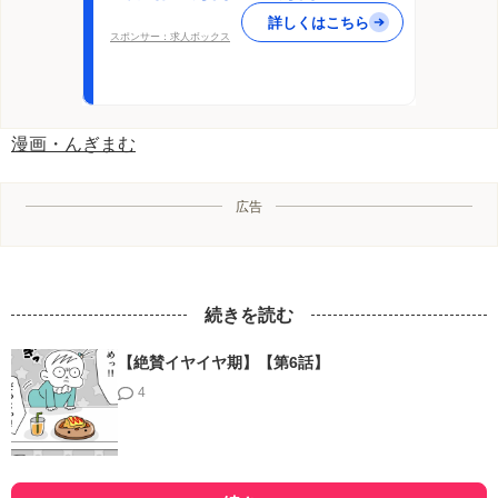
詳しくはこちら
スポンサー：求人ボックス
漫画・んぎまむ
広告
続きを読む
【絶賛イヤイヤ期】【第6話】
4