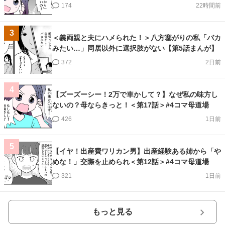
174
22時間前
3
＜義両親と夫にハメられた！＞八方塞がりの私「バカ
みたい…」同居以外に選択肢がない【第5話まんが】
372
2日前
4
【ズーズーシー！2万で車かして？】なぜ私の味方し
ないの？母ならきっと！＜第17話＞#4コマ母道場
426
1日前
5
【イヤ！出産費ワリカン男】出産経験ある姉から「や
めな！」交際を止められ＜第12話＞#4コマ母道場
321
1日前
もっと見る