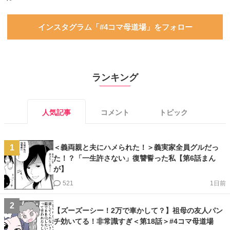
インスタグラム「#4コマ母道場」をフォロー
ランキング
人気記事
コメント
トピック
＜義両親と夫にハメられた！＞義実家全員グルだっ
1
た！？「一生許さない」復讐誓った私【第6話まん
が】
521
1日前
2
【ズーズーシー！2万で車かして？】祖母の友人パン
チ効いてる！非常識すぎ＜第18話＞#4コマ母道場