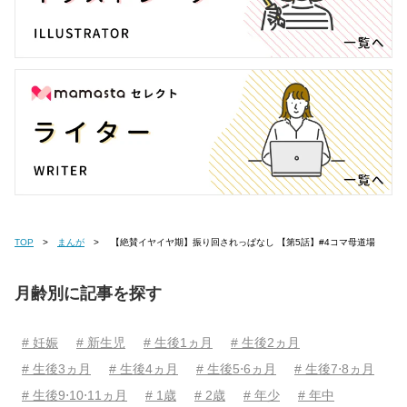
TOP
まんが
【絶賛イヤイヤ期】振り回されっぱなし 【第5話】#4コマ母道場
月齢別に記事を探す
# 妊娠
# 新生児
# 生後1ヵ月
# 生後2ヵ月
# 生後3ヵ月
# 生後4ヵ月
# 生後5⋅6ヵ月
# 生後7⋅8ヵ月
# 生後9⋅10⋅11ヵ月
# 1歳
# 2歳
# 年少
# 年中