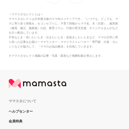
＜ママスタセレクトとは＞
ママスタセレクトは日本最大級のママ向けメディアです。「いつでも、どこでも、マ
マに寄り添う情報を」をコンセプトに、子育て情報からママ友、夫（旦那）、義実家
（義母、義父、義家族）の話、教育コラム、行政の育児支援、オリジナルまんがなど
を日々配信しています。
不安なとき・笑いたいとき・泣きたいとき・息抜きしたいときなど、ママの日常に寄
り添った記事をお届け！ママライター・ママイラストレーター・専門家・行政・タレ
ントなどが協力して、「ママのお悩み解決」を目指していきます。
※ママスタセレクト掲載の記事・写真・図表など無断転載を禁止します。
ママスタについて
ヘルプセンター
会員特典