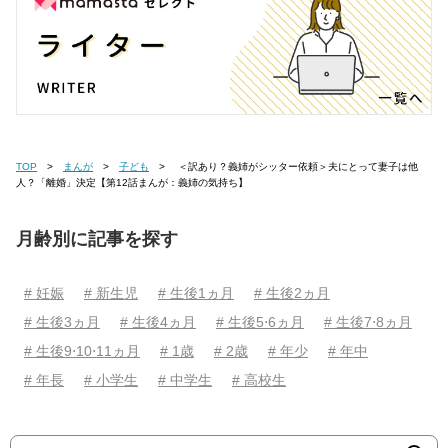
TOP
まんが
子ども
＜訳あり？義姉がシッター依頼＞夫にとって妻子は他
人？「離婚」決定【第12話まんが：義姉の気持ち】
月齢別に記事を探す
# 妊娠
# 新生児
# 生後1ヵ月
# 生後2ヵ月
# 生後3ヵ月
# 生後4ヵ月
# 生後5⋅6ヵ月
# 生後7⋅8ヵ月
# 生後9⋅10⋅11ヵ月
# 1歳
# 2歳
# 年少
# 年中
# 年長
# 小学生
# 中学生
# 高校生