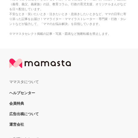
（義母、義父、義家族）の話、教育コラム、行政の育児支援、オリジナルまんがなど
を日々配信しています。
不安なとき・笑いたいとき・泣きたいとき・息抜きしたいときなど、ママの日常に寄
り添った記事をお届け！ママライター・ママイラストレーター・専門家・行政・タレ
ントなどが協力して、「ママのお悩み解決」を目指していきます。
※ママスタセレクト掲載の記事・写真・図表など無断転載を禁止します。
ママスタについて
ヘルプセンター
会員特典
広告出稿について
運営会社