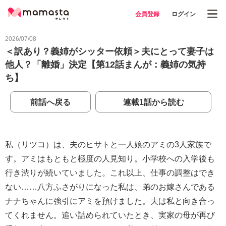
会員登録
ログイン
2026/07/08
＜訳あり？義姉がシッター依頼＞夫にとって妻子は
他人？「離婚」決定【第12話まんが：義姉の気持
ち】
前話へ戻る
連載1話から読む
私（リツコ）は、夫のヒサトと一人娘のアミの3人家族で
す。アミはもともと極度の人見知り。小学校への入学後も
行き渋りが続いていました。これ以上、仕事の調整はでき
ない……八方ふさがりになった私は、弟のお嫁さんである
ナナちゃんに強引にアミを預けました。夫は私と向き合っ
てくれません。追い詰められていたとき、実家の母が再び