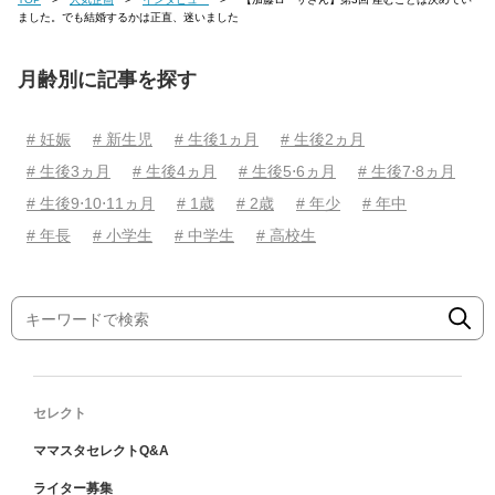
ました。でも結婚するかは正直、迷いました
月齢別に記事を探す
# 妊娠
# 新生児
# 生後1ヵ月
# 生後2ヵ月
# 生後3ヵ月
# 生後4ヵ月
# 生後5⋅6ヵ月
# 生後7⋅8ヵ月
# 生後9⋅10⋅11ヵ月
# 1歳
# 2歳
# 年少
# 年中
# 年長
# 小学生
# 中学生
# 高校生
セレクト
ママスタセレクトQ&A
ライター募集