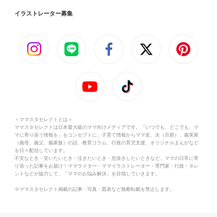
イラストレーター募集
＜ママスタセレクトとは＞
ママスタセレクトは日本最大級のママ向けメディアです。「いつでも、どこでも、マ
マに寄り添う情報を」をコンセプトに、子育て情報からママ友、夫（旦那）、義実家
（義母、義父、義家族）の話、教育コラム、行政の育児支援、オリジナルまんがなど
を日々配信しています。
不安なとき・笑いたいとき・泣きたいとき・息抜きしたいときなど、ママの日常に寄
り添った記事をお届け！ママライター・ママイラストレーター・専門家・行政・タレ
ントなどが協力して、「ママのお悩み解決」を目指していきます。
※ママスタセレクト掲載の記事・写真・図表など無断転載を禁止します。