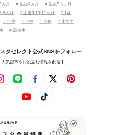
後3ヵ月
# 生後4ヵ月
# 生後5⋅6ヵ月
7⋅8ヵ月
# 生後9⋅10⋅11ヵ月
# 1歳
# 年少
# 年中
# 年長
# 小学生
学生
# 高校生
スタセレクト公式SNSをフォロー
人気記事やお役立ち情報を配信中！