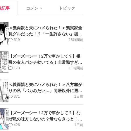
気記事
コメント
トピック
＜義両親と夫にハメられた！＞義実家全
員グルだった！？「一生許さない」復讐
誓った私【第6話まんが】
519
18時間前
【ズーズーシー！2万で車かして？】祖
母の友人パンチ効いてる！非常識すぎ＜
第18話＞#4コマ母道場
173
11時間前
＜義両親と夫にハメられた！＞八方塞が
りの私「バカみたい…」同居以外に選択
肢がない【第5話まんが】
371
1日前
【ズーズーシー！2万で車かして？】な
ぜ私の味方しないの？母ならきっと！＜
第17話＞#4コマ母道場
426
1日前