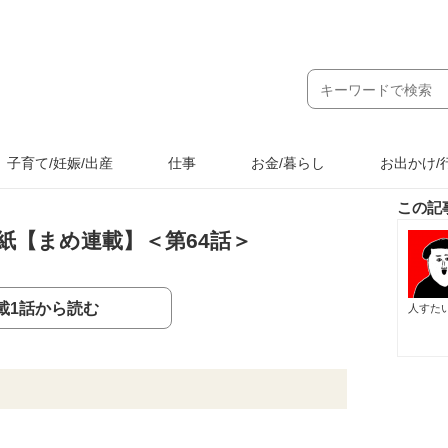
子育て/妊娠/出産
仕事
お金/暮らし
お出かけ/
この記
紙【まめ連載】＜第64話＞
載1話から読む
人すた