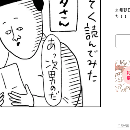
九州朝
た！！
# 妊娠