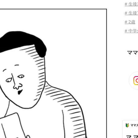
# 生
# 生後
# 2歳
# 中
ママ