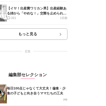
【イヤ！出産費ワリカン男】出産経験あ
る姉から「やめな！」交際を止められ＜
第12話＞#4コマ母道場
321
1日前
もっと見る
広告
編集部セレクション
毎日100点じゃなくて大丈夫！偏食・少
食の子どもと向き合うママたちの工夫
PR