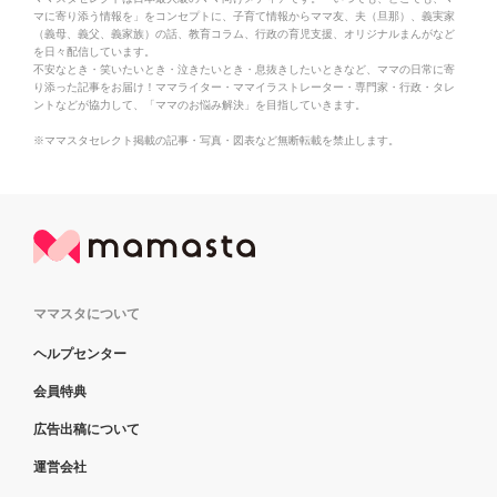
マに寄り添う情報を」をコンセプトに、子育て情報からママ友、夫（旦那）、義実家
（義母、義父、義家族）の話、教育コラム、行政の育児支援、オリジナルまんがなど
を日々配信しています。
不安なとき・笑いたいとき・泣きたいとき・息抜きしたいときなど、ママの日常に寄
り添った記事をお届け！ママライター・ママイラストレーター・専門家・行政・タレ
ントなどが協力して、「ママのお悩み解決」を目指していきます。
※ママスタセレクト掲載の記事・写真・図表など無断転載を禁止します。
ママスタについて
ヘルプセンター
会員特典
広告出稿について
運営会社