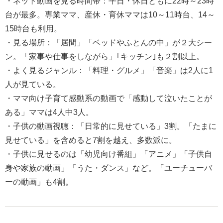
・ネット動画を見る時間帯：平日・休日ともに22時～23時
台が最多。専業ママ、産休・育休ママは10～11時台、14～
15時台も利用。
・見る場所：「居間」「ベッドやふとんの中」が２大シー
ン。「家事や仕事をしながら」｢キッチン｣も２割以上。
・よく見るジャンル：「料理・グルメ」「音楽」は2人に1
人が見ている。
・ママ向け子育て感動系の動画で「感動して泣いたことが
ある」ママは4人中3人。
・子供の動画視聴：「日常的に見せている」3割。「たまに
見せている」を含めると7割を越え、多数派に。
・子供に見せるのは「幼児向け番組」「アニメ」「子供自
身や家族の動画」「うた・ダンス」など。「ユーチューバ
ーの動画」も4割。