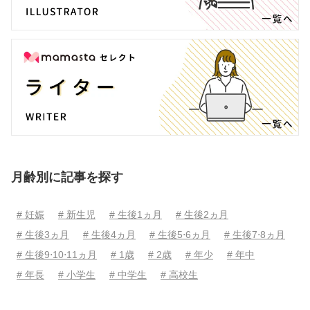
月齢別に記事を探す
# 妊娠
# 新生児
# 生後1ヵ月
# 生後2ヵ月
# 生後3ヵ月
# 生後4ヵ月
# 生後5⋅6ヵ月
# 生後7⋅8ヵ月
# 生後9⋅10⋅11ヵ月
# 1歳
# 2歳
# 年少
# 年中
# 年長
# 小学生
# 中学生
# 高校生