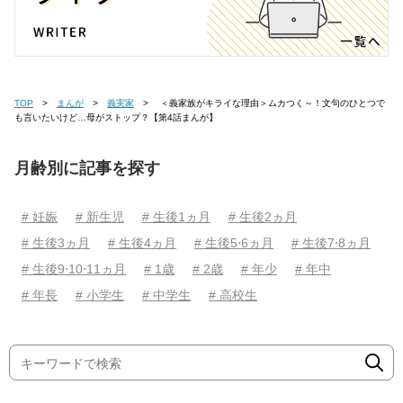
TOP
まんが
義実家
＜義家族がキライな理由＞ムカつく～！文句のひとつで
も言いたいけど…母がストップ？【第4話まんが】
月齢別に記事を探す
# 妊娠
# 新生児
# 生後1ヵ月
# 生後2ヵ月
# 生後3ヵ月
# 生後4ヵ月
# 生後5⋅6ヵ月
# 生後7⋅8ヵ月
# 生後9⋅10⋅11ヵ月
# 1歳
# 2歳
# 年少
# 年中
# 年長
# 小学生
# 中学生
# 高校生