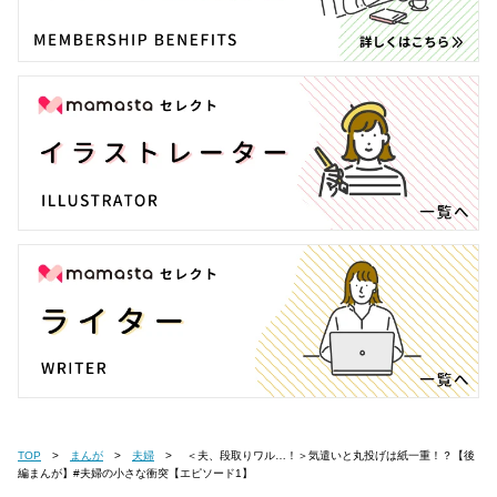
TOP
まんが
夫婦
＜夫、段取りワル…！＞気遣いと丸投げは紙一重！？【後
編まんが】#夫婦の小さな衝突【エピソード1】