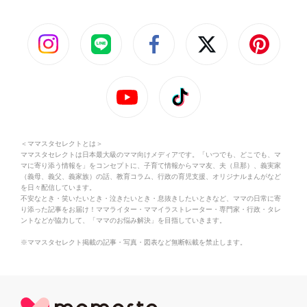
＜ママスタセレクトとは＞
ママスタセレクトは日本最大級のママ向けメディアです。「いつでも、どこでも、マ
マに寄り添う情報を」をコンセプトに、子育て情報からママ友、夫（旦那）、義実家
（義母、義父、義家族）の話、教育コラム、行政の育児支援、オリジナルまんがなど
を日々配信しています。
不安なとき・笑いたいとき・泣きたいとき・息抜きしたいときなど、ママの日常に寄
り添った記事をお届け！ママライター・ママイラストレーター・専門家・行政・タレ
ントなどが協力して、「ママのお悩み解決」を目指していきます。
※ママスタセレクト掲載の記事・写真・図表など無断転載を禁止します。