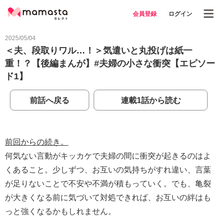
会員登録
ログイン
2025/05/04
＜夫、段取りワル…！＞気遣いと丸投げは紙一
重！？【後編まんが】#夫婦の小さな衝突【エピソー
ド1】
前話へ戻る
連載1話から読む
前回からの続き。
何気ない言動がキッカケで夫婦の間に衝突が起きるのはよ
くあること。少しずつ、お互いの気持ちがすれ違い、言葉
が足りないことで不安や不満が積もっていく。でも、亀裂
が大きくなる前に気づいて対処できれば、お互いの絆はも
っと強くなるかもしれません。