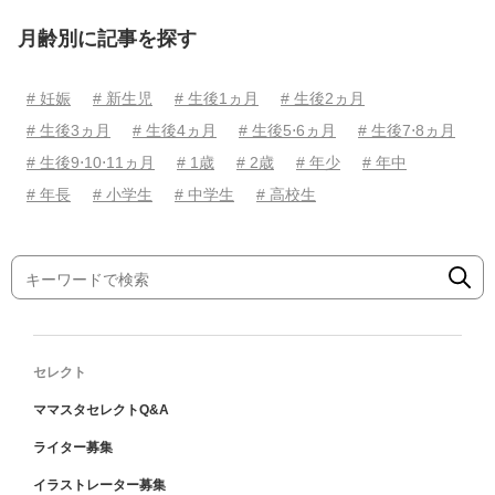
月齢別に記事を探す
# 妊娠
# 新生児
# 生後1ヵ月
# 生後2ヵ月
# 生後3ヵ月
# 生後4ヵ月
# 生後5⋅6ヵ月
# 生後7⋅8ヵ月
# 生後9⋅10⋅11ヵ月
# 1歳
# 2歳
# 年少
# 年中
# 年長
# 小学生
# 中学生
# 高校生
セレクト
ママスタセレクトQ&A
ライター募集
イラストレーター募集