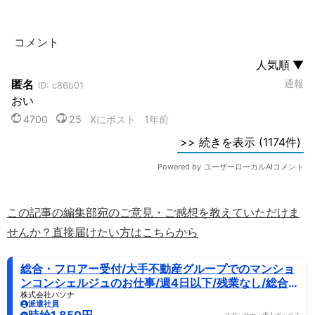
この記事の編集部宛のご意見・ご感想を教えていただけま
せんか？直接届けたい方はこちらから
総合・フロアー受付/大手不動産グループでのマンショ
ンコンシェルジュのお仕事/週4日以下/残業なし/総合・
フロアー受付/一般事務
株式会社パソナ
派遣社員
時給1,850円
スポンサー：求人ボックス