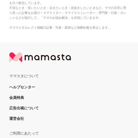
を日々配信しています。
不安なとき・笑いたいとき・泣きたいとき・息抜きしたいときなど、ママの日常に寄
り添った記事をお届け！ママライター・ママイラストレーター・専門家・行政・タレ
ントなどが協力して、「ママのお悩み解決」を目指していきます。
※ママスタセレクト掲載の記事・写真・図表など無断転載を禁止します。
ママスタについて
ヘルプセンター
会員特典
広告出稿について
運営会社
ご利用にあたって