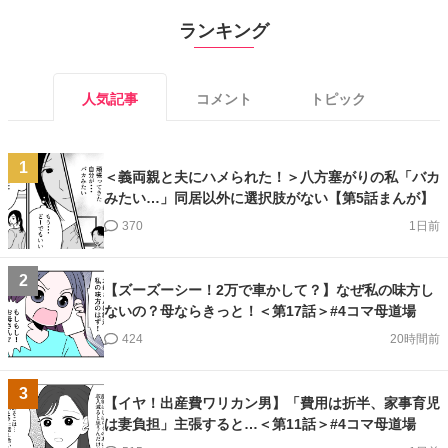
ランキング
人気記事
コメント
トピック
1
＜義両親と夫にハメられた！＞八方塞がりの私「バカ
みたい…」同居以外に選択肢がない【第5話まんが】
370
1日前
2
【ズーズーシー！2万で車かして？】なぜ私の味方し
ないの？母ならきっと！＜第17話＞#4コマ母道場
424
20時間前
3
【イヤ！出産費ワリカン男】「費用は折半、家事育児
は妻負担」主張すると…＜第11話＞#4コマ母道場