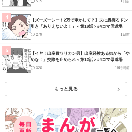
515
1日前
4
【ズーズーシー！2万で車かして？】夫に愚痴るドン
引き「ありえないよ！」＜第16話＞#4コマ母道場
279
1日前
5
【イヤ！出産費ワリカン男】出産経験ある姉から「や
めな！」交際を止められ＜第12話＞#4コマ母道場
320
19時間前
もっと見る