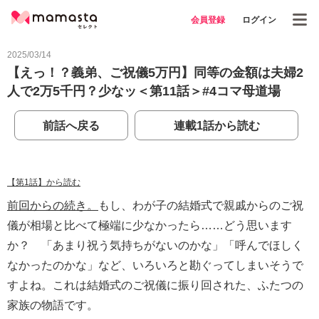
会員登録
ログイン
2025/03/14
【えっ！？義弟、ご祝儀5万円】同等の金額は夫婦2
人で2万5千円？少なッ＜第11話＞#4コマ母道場
前話へ戻る
連載1話から読む
【第1話】から読む
前回からの続き。
もし、わが子の結婚式で親戚からのご祝
儀が相場と比べて極端に少なかったら……どう思います
か？ 「あまり祝う気持ちがないのかな」「呼んでほしく
なかったのかな」など、いろいろと勘ぐってしまいそうで
すよね。これは結婚式のご祝儀に振り回された、ふたつの
家族の物語です。