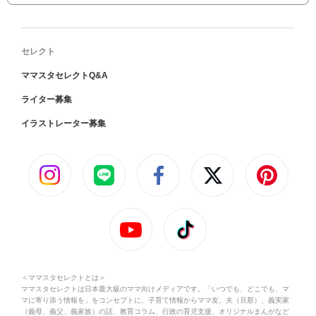
セレクト
ママスタセレクトQ&A
ライター募集
イラストレーター募集
＜ママスタセレクトとは＞
ママスタセレクトは日本最大級のママ向けメディアです。「いつでも、どこでも、マ
マに寄り添う情報を」をコンセプトに、子育て情報からママ友、夫（旦那）、義実家
（義母、義父、義家族）の話、教育コラム、行政の育児支援、オリジナルまんがなど