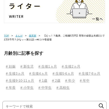
TOP
まんが
義実家
【えっ！？義弟、ご祝儀5万円】同等の金額は夫婦2人で
2万5千円？少なッ＜第11話＞#4コマ母道場
月齢別に記事を探す
# 妊娠
# 新生児
# 生後1ヵ月
# 生後2ヵ月
# 生後3ヵ月
# 生後4ヵ月
# 生後5⋅6ヵ月
# 生後7⋅8ヵ月
# 生後9⋅10⋅11ヵ月
# 1歳
# 2歳
# 年少
# 年中
# 年長
# 小学生
# 中学生
# 高校生