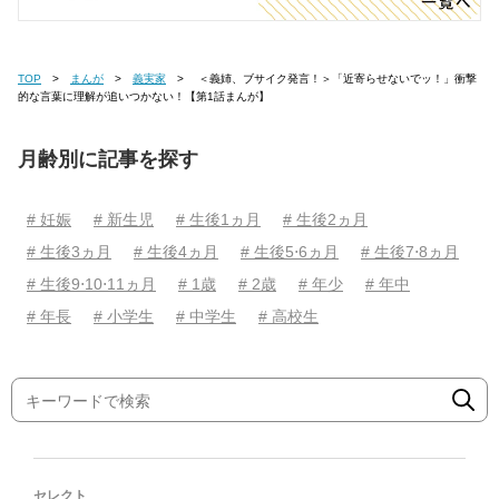
TOP
まんが
義実家
＜義姉、ブサイク発言！＞「近寄らせないでッ！」衝撃
的な言葉に理解が追いつかない！【第1話まんが】
月齢別に記事を探す
# 妊娠
# 新生児
# 生後1ヵ月
# 生後2ヵ月
# 生後3ヵ月
# 生後4ヵ月
# 生後5⋅6ヵ月
# 生後7⋅8ヵ月
# 生後9⋅10⋅11ヵ月
# 1歳
# 2歳
# 年少
# 年中
# 年長
# 小学生
# 中学生
# 高校生
セレクト