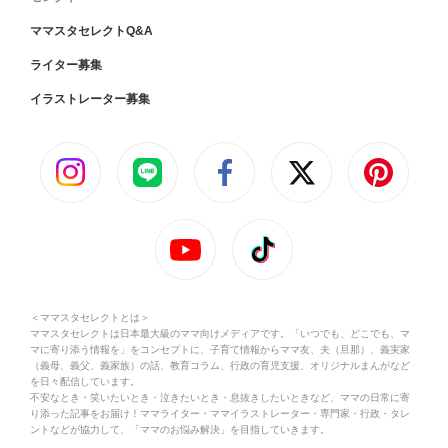
ママスタセレクトQ&A
ライター募集
イラストレーター募集
＜ママスタセレクトとは＞
ママスタセレクトは日本最大級のママ向けメディアです。「いつでも、どこでも、マ
マに寄り添う情報を」をコンセプトに、子育て情報からママ友、夫（旦那）、義実家
（義母、義父、義家族）の話、教育コラム、行政の育児支援、オリジナルまんがなど
を日々配信しています。
不安なとき・笑いたいとき・泣きたいとき・息抜きしたいときなど、ママの日常に寄
り添った記事をお届け！ママライター・ママイラストレーター・専門家・行政・タレ
ントなどが協力して、「ママのお悩み解決」を目指していきます。