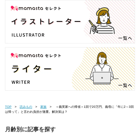
TOP
読みもの
家族
＜義実家への帰省＞1回で20万円、義母に「年に2～3回
は帰って」と言われ負担が激重。解決策は？
月齢別に記事を探す