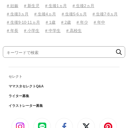
# 妊娠
# 新生児
# 生後1ヵ月
# 生後2ヵ月
# 生後3ヵ月
# 生後4ヵ月
# 生後5⋅6ヵ月
# 生後7⋅8ヵ月
# 生後9⋅10⋅11ヵ月
# 1歳
# 2歳
# 年少
# 年中
# 年長
# 小学生
# 中学生
# 高校生
セレクト
ママスタセレクトQ&A
ライター募集
イラストレーター募集