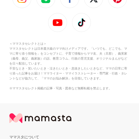
＜ママスタセレクトとは＞
ママスタセレクトは日本最大級のママ向けメディアです。「いつでも、どこでも、マ
マに寄り添う情報を」をコンセプトに、子育て情報からママ友、夫（旦那）、義実家
（義母、義父、義家族）の話、教育コラム、行政の育児支援、オリジナルまんがなど
を日々配信しています。
不安なとき・笑いたいとき・泣きたいとき・息抜きしたいときなど、ママの日常に寄
り添った記事をお届け！ママライター・ママイラストレーター・専門家・行政・タレ
ントなどが協力して、「ママのお悩み解決」を目指していきます。
※ママスタセレクト掲載の記事・写真・図表など無断転載を禁止します。
ママスタについて