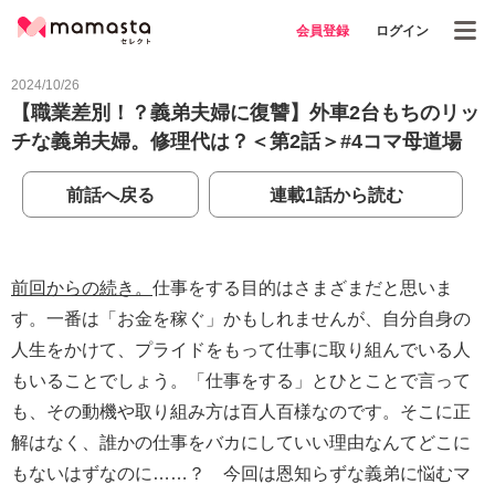
会員登録
ログイン
2024/10/26
【職業差別！？義弟夫婦に復讐】外車2台もちのリッ
チな義弟夫婦。修理代は？＜第2話＞#4コマ母道場
前話へ戻る
連載1話から読む
前回からの続き。
仕事をする目的はさまざまだと思いま
す。一番は「お金を稼ぐ」かもしれませんが、自分自身の
人生をかけて、プライドをもって仕事に取り組んでいる人
もいることでしょう。「仕事をする」とひとことで言って
も、その動機や取り組み方は百人百様なのです。そこに正
解はなく、誰かの仕事をバカにしていい理由なんてどこに
もないはずなのに……？ 今回は恩知らずな義弟に悩むマ