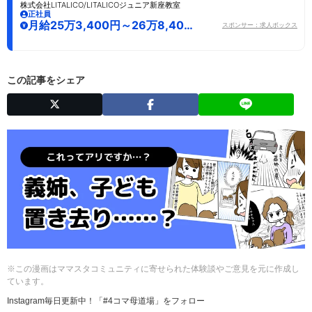
株式会社LITALICO/LITALICOジュニア新座教室
正社員
月給25万3,400円～26万8,400
スポンサー：求人ボックス
円
この記事をシェア
※この漫画はママスタコミュニティに寄せられた体験談やご意見を元に作成し
ています。
Instagram毎日更新中！「#4コマ母道場」をフォロー