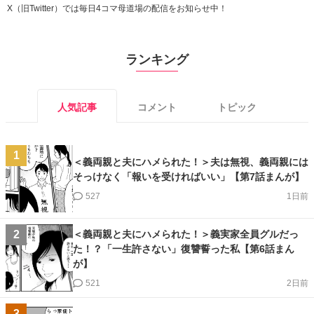
X（旧Twitter）では毎日4コマ母道場の配信をお知らせ中！
ランキング
人気記事
コメント
トピック
1
＜義両親と夫にハメられた！＞夫は無視、義両親には
そっけなく「報いを受ければいい」【第7話まんが】
527
1日前
＜義両親と夫にハメられた！＞義実家全員グルだっ
2
た！？「一生許さない」復讐誓った私【第6話まん
が】
521
2日前
3