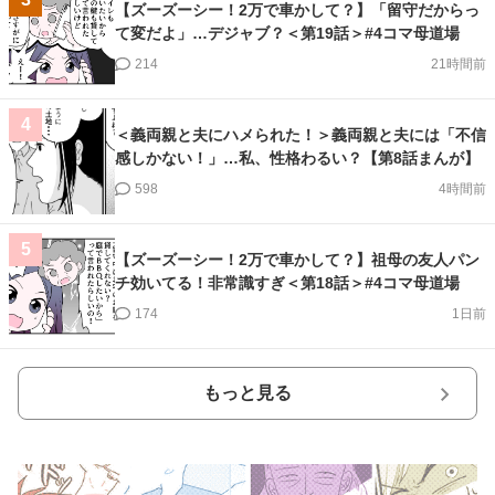
【ズーズーシー！2万で車かして？】「留守だからっ
て変だよ」…デジャブ？＜第19話＞#4コマ母道場
214
21時間前
4
＜義両親と夫にハメられた！＞義両親と夫には「不信
感しかない！」…私、性格わるい？【第8話まんが】
598
4時間前
5
【ズーズーシー！2万で車かして？】祖母の友人パン
チ効いてる！非常識すぎ＜第18話＞#4コマ母道場
174
1日前
もっと見る