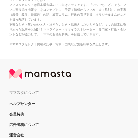
ママスタセレクトは日本最大級のママ向けメディアです。「いつでも、どこでも、マ
マに寄り添う情報を」をコンセプトに、子育て情報からママ友、夫（旦那）、義実家
（義母、義父、義家族）の話、教育コラム、行政の育児支援、オリジナルまんがなど
を日々配信しています。
不安なとき・笑いたいとき・泣きたいとき・息抜きしたいときなど、ママの日常に寄
り添った記事をお届け！ママライター・ママイラストレーター・専門家・行政・タレ
ントなどが協力して、「ママのお悩み解決」を目指していきます。
※ママスタセレクト掲載の記事・写真・図表など無断転載を禁止します。
ママスタについて
ヘルプセンター
会員特典
広告出稿について
運営会社