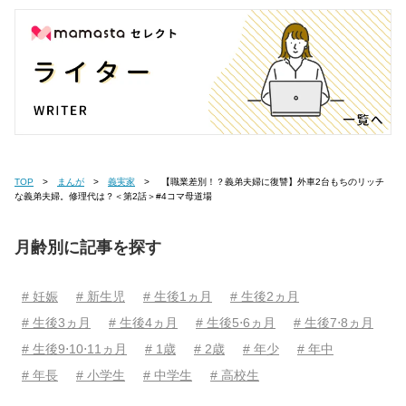
TOP
まんが
義実家
【職業差別！？義弟夫婦に復讐】外車2台もちのリッチ
な義弟夫婦。修理代は？＜第2話＞#4コマ母道場
月齢別に記事を探す
# 妊娠
# 新生児
# 生後1ヵ月
# 生後2ヵ月
# 生後3ヵ月
# 生後4ヵ月
# 生後5⋅6ヵ月
# 生後7⋅8ヵ月
# 生後9⋅10⋅11ヵ月
# 1歳
# 2歳
# 年少
# 年中
# 年長
# 小学生
# 中学生
# 高校生