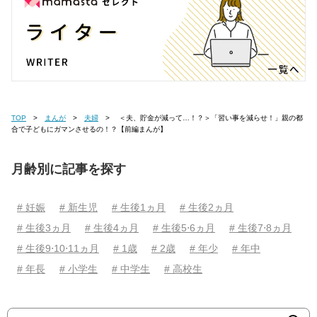
TOP
まんが
夫婦
＜夫、貯金が減って…！？＞「習い事を減らせ！」親の都
合で子どもにガマンさせるの！？【前編まんが】
月齢別に記事を探す
# 妊娠
# 新生児
# 生後1ヵ月
# 生後2ヵ月
# 生後3ヵ月
# 生後4ヵ月
# 生後5⋅6ヵ月
# 生後7⋅8ヵ月
# 生後9⋅10⋅11ヵ月
# 1歳
# 2歳
# 年少
# 年中
# 年長
# 小学生
# 中学生
# 高校生