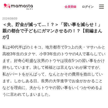
会員登録
ログイン
2024/08/09
＜夫、貯金が減って…！？＞「習い事を減らせ！」
親の都合で子どもにガマンさせるの！？【前編まん
が】
私は40代半ばのミキコ。地方都市で3つ上の夫・マサハルと
高校3年生のタクヤ、小学3年生のトウヤの4人で暮らしてい
ます。好奇心旺盛な次男のトウヤは現在5つの習い事をかけ
持ちしています。決して裕福とは言えないわが家ですが、
私がパートをがんばって、なんとかその費用を捻出してい
ます。しかしある日、長男の大学進学でお金がかかること
などを理由に、夫からトウヤの習い事をいくつかやめるよ
うに言われてしまいました。