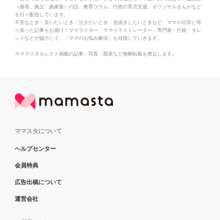
（義母、義父、義家族）の話、教育コラム、行政の育児支援、オリジナルまんがなど
を日々配信しています。
不安なとき・笑いたいとき・泣きたいとき・息抜きしたいときなど、ママの日常に寄
り添った記事をお届け！ママライター・ママイラストレーター・専門家・行政・タレ
ントなどが協力して、「ママのお悩み解決」を目指していきます。
※ママスタセレクト掲載の記事・写真・図表など無断転載を禁止します。
ママスタについて
ヘルプセンター
会員特典
広告出稿について
運営会社