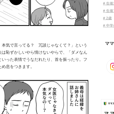
# 生
# 生後
# 2歳
# 中
ママ
、本気で言ってる？ 冗談じゃなくて？」という
夫は恥ずかしいやら情けないやらで、「ダメなん
といった表情でうなだれたり、首を振ったり。フ
ため息をつきます。