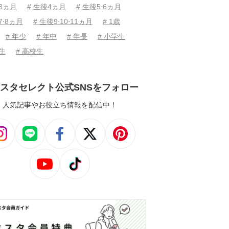
後3ヵ月
# 生後4ヵ月
# 生後5⋅6ヵ月
7⋅8ヵ月
# 生後9⋅10⋅11ヵ月
# 1歳
# 年少
# 年中
# 年長
# 小学生
学生
# 高校生
スタセレクト公式SNSをフォロー
人気記事やお役立ち情報を配信中！