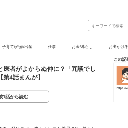
子育て/妊娠/出産
仕事
お金/暮らし
お出かけ/
この記
と医者がよからぬ仲に？「冗談でし
【第4話まんが】
https:/
載1話から読む