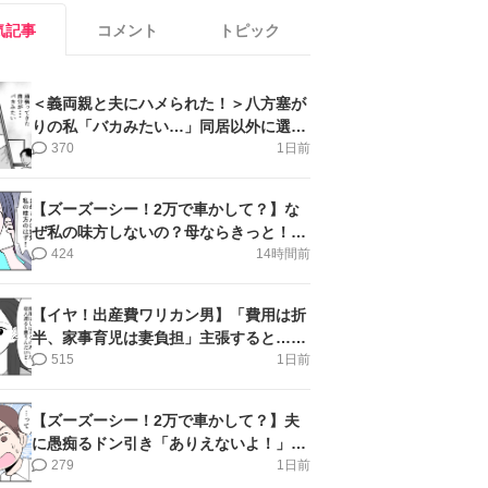
気記事
コメント
トピック
＜義両親と夫にハメられた！＞八方塞が
りの私「バカみたい…」同居以外に選択
肢がない【第5話まんが】
370
1日前
【ズーズーシー！2万で車かして？】な
ぜ私の味方しないの？母ならきっと！＜
第17話＞#4コマ母道場
424
14時間前
【イヤ！出産費ワリカン男】「費用は折
半、家事育児は妻負担」主張すると…＜
第11話＞#4コマ母道場
515
1日前
【ズーズーシー！2万で車かして？】夫
に愚痴るドン引き「ありえないよ！」＜
第16話＞#4コマ母道場
279
1日前