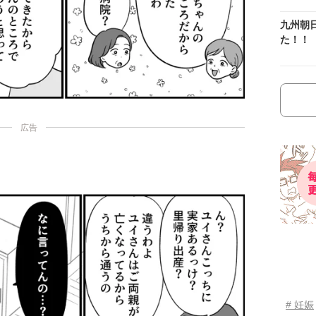
九州朝
た！！
広告
# 妊娠