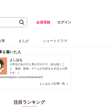
会員登録
ログイン
行事
まんが
ショートドラマ
事を書いた人
よしはな
小学生の女の子と男の子のママ。絵を描くこ
と、漫画、映画、ゲームが大好きなずぼら人間
です。(
/www.instagram.com/yoshihanaman/
)
よしはな の記事一覧
→
注目ランキング