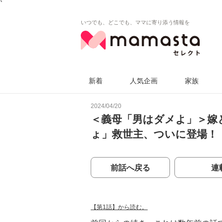
`
いつでも、どこでも、ママに寄り添う情報を
新着
人気企画
家族
2024/04/20
＜義母「男はダメよ」＞嫁
ょ」救世主、ついに登場！
前話へ戻る
連
【第1話】から読む。