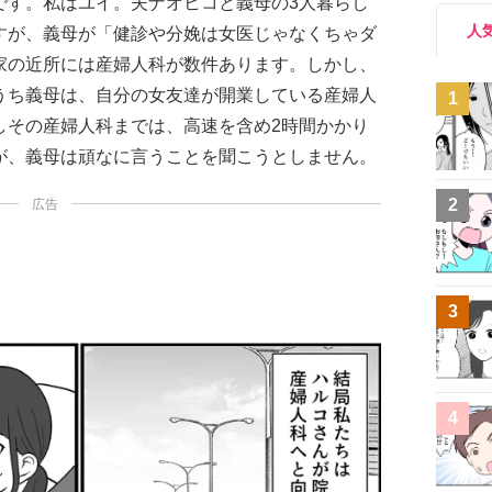
です。私はユイ。夫ナオヒコと義母の3人暮らし
人
すが、義母が「健診や分娩は女医じゃなくちゃダ
家の近所には産婦人科が数件あります。しかし、
うち義母は、自分の女友達が開業している産婦人
1
しその産婦人科までは、高速を含め2時間かかり
が、義母は頑なに言うことを聞こうとしません。
2
広告
3
4