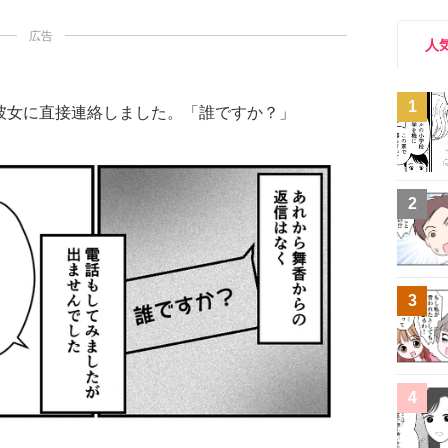
広告
人
1
彼女に直接連絡しました。「誰ですか？」
2
3
4