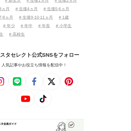
# 新生児
# 生後1ヵ月
# 生後2ヵ月
後3ヵ月
# 生後4ヵ月
# 生後5⋅6ヵ月
7⋅8ヵ月
# 生後9⋅10⋅11ヵ月
# 1歳
# 年少
# 年中
# 年長
# 小学生
学生
# 高校生
スタセレクト公式SNSをフォロー
人気記事やお役立ち情報を配信中！