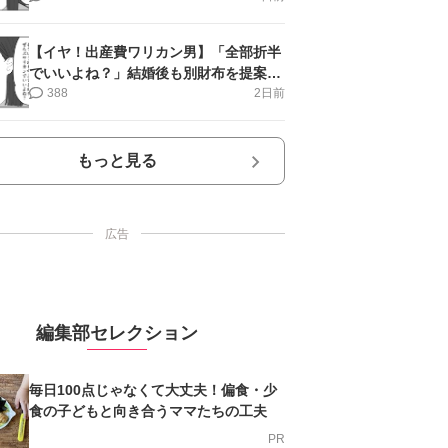
【イヤ！出産費ワリカン男】「全部折半
でいいよね？」結婚後も別財布を提案＜
第10話＞#4コマ母道場
388
2日前
もっと見る
広告
編集部セレクション
毎日100点じゃなくて大丈夫！偏食・少
食の子どもと向き合うママたちの工夫
PR