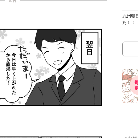
広告
九州朝
た！！