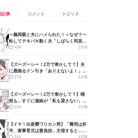
気記事
コメント
トピック
＜義両親と夫にハメられた！＞なぜ？一
転してテキパキ動く夫「しばらく同居」
提案され【第4話まんが】
419
1日前
【ズーズーシー！2万で車かして？】夫
に愚痴るドン引き「ありえないよ！」＜
第16話＞#4コマ母道場
279
1日前
【ズーズーシー！2万で車かして？】唖
然も…すぐに連絡が「私も貸さない」＜
第15話＞#4コマ母道場
163
2日前
【イヤ！出産費ワリカン男】「費用は折
半、家事育児は妻負担」主張すると…＜
第11話＞#4コマ母道場
515
1日前