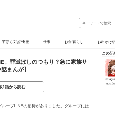
子育て/妊娠/出産
仕事
お金/暮らし
お出かけ/
この記
NE。罪滅ぼしのつもり？急に家族サ
2話まんが】
Inst
https:/
載1話から読む
ループLINEの招待がありました。グループには