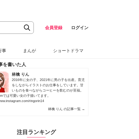
会員登録
ログイン
行事
まんが
ショートドラマ
事を書いた人
林檎 りん
2016年に女の子、2021年に男の子を出産。育児
をしながらイラストのお仕事をしています。甘
いものを食べながらコーヒーを飲むのが至福。
agramでは可愛い女の子描いてます。
/www.instagram.com/ringorin14
林檎 りん の記事一覧
→
注目ランキング