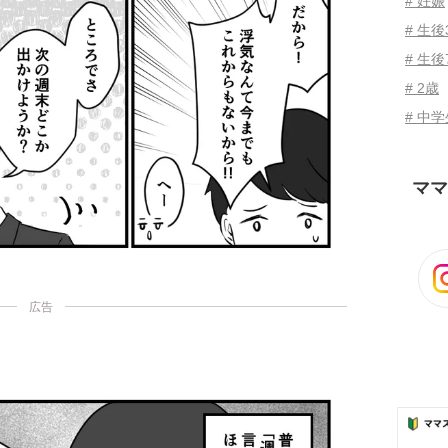
# 妊娠
# 生
# 生後
# 2歳
# 中
ママ
広告